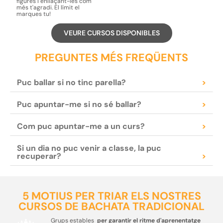
figures
i enllaçant-les com
més t'agradi.
El límit el
marques tu!
VEURE CURSOS DISPONIBLES
PREGUNTES MÉS FREQÜENTS
Puc ballar si no tinc parella?
>
Puc apuntar-me si no sé ballar?
>
Com puc apuntar-me a un curs?
>
Si un dia no puc venir a classe, la puc
recuperar?
>
5 MOTIUS PER TRIAR ELS NOSTRES
CURSOS DE BACHATA TRADICIONAL
Grups estables
per garantir el ritme d'aprenentatge