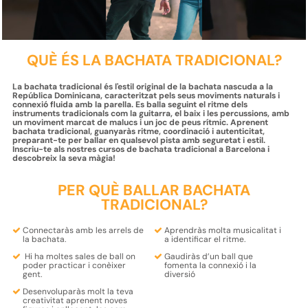
QUÈ ÉS LA BACHATA TRADICIONAL?
La bachata tradicional és l'estil original de la bachata nascuda a la
República Dominicana, caracteritzat pels seus moviments naturals i
connexió fluida amb la parella. Es balla seguint el ritme dels
instruments tradicionals com la guitarra, el baix i les percussions, amb
un moviment marcat de malucs i un joc de peus rítmic. Aprenent
bachata tradicional, guanyaràs ritme, coordinació i autenticitat,
preparant-te per ballar en qualsevol pista amb seguretat i estil.
Inscriu-te als nostres cursos de bachata tradicional a Barcelona i
descobreix la seva màgia!
PER QUÈ BALLAR BACHATA
TRADICIONAL?
Connectaràs amb les
arrels de
Aprendràs molta
musicalitat
i
la bachata.
a identificar el
ritme.
Hi ha moltes sales de ball on
Gaudiràs d’un ball que
poder
practicar i conèixer
fomenta la
connexió
i la
gent.
diversió
Desenvoluparàs molt la teva
creativitat
aprenent
noves