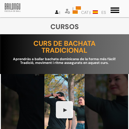
CAT
ES
CURSOS
CURS DE BACHATA
TRADICIONAL
Aprendràs a ballar bachata dominicana de la forma més fàcil!
Tradició, moviment i ritme assegurats en aquest curs.
▶