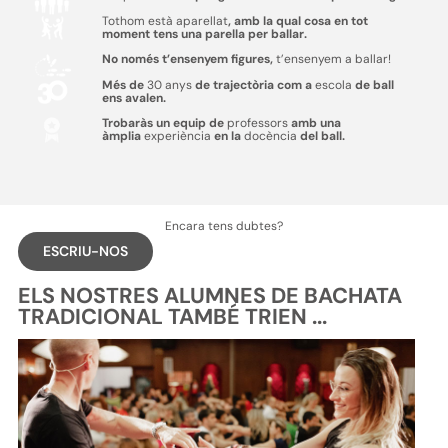
Tothom està aparellat
, amb la qual cosa en tot
moment tens una parella per ballar.
No només t’ensenyem figures,
t’ensenyem a ballar!
Més de
30 anys
de trajectòria com a
escola
de ball
ens avalen.
Trobaràs un equip de
professors
amb una
àmplia
experiència
en la
docència
del ball.
Encara tens dubtes?
ESCRIU-NOS
ELS NOSTRES ALUMNES DE BACHATA
TRADICIONAL TAMBÉ TRIEN ...