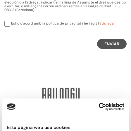
electrònic a l'adreça
, indicant en la línia de Assumpte el dret que desitjo
exercitar, o mitjançant correu ordinari remès a Passatge d'Utset 11-13.
08013 (Barcelona).
Estic d'acord amb la política de privacitat i he llegit l'
avís legal
.
ENVIAR
Passatge d'Utset, 11-13
08013 – Barcelona
Esta página web usa cookies
932 471 602
/
680 455 807