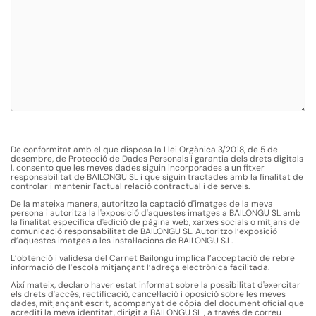
De conformitat amb el que disposa la Llei Orgànica 3/2018, de 5 de
desembre, de Protecció de Dades Personals i garantia dels drets digitals
l, consento que les meves dades siguin incorporades a un fitxer
responsabilitat de BAILONGU SL i que siguin tractades amb la finalitat de
controlar i mantenir l'actual relació contractual i de serveis.
De la mateixa manera, autoritzo la captació d'imatges de la meva
persona i autoritza la l'exposició d'aquestes imatges a BAILONGU SL amb
la finalitat específica d'edició de pàgina web, xarxes socials o mitjans de
comunicació responsabilitat de BAILONGU SL. Autoritzo l’exposició
d’aquestes imatges a les instal·lacions de BAILONGU S.L.
L’obtenció i validesa del Carnet Bailongu implica l’acceptació de rebre
informació de l’escola mitjançant l’adreça electrònica facilitada.
Així mateix, declaro haver estat informat sobre la possibilitat d'exercitar
els drets d'accés, rectificació, cancel·lació i oposició sobre les meves
dades, mitjançant escrit, acompanyat de còpia del document oficial que
acrediti la meva identitat, dirigit a BAILONGU SL , a través de correu