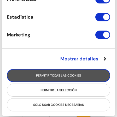
Estadística
Estem ubicats al passatge d'Utset 11-
13, al costat de la Sagrada Família, en
una antiga fàbrica rehabilitada
Marketing
especialment per transformar-la en
una escola de ball. Disposem d'unes
instal·lacions creades per a la pràctica
i l'ensenyament del ball: 5 sales,
secretaria, espais de descans,
Mostrar detalles
vestidors... en total més de 700m2
concebuts per gaudir del ball.
AGENDA
PERMITIR TODAS LAS COOKIES
‹
›
PERMITIR LA SELECCIÓN
DILLUNS
DIMARTS
DIMECRES
DIJOUS
DIVENDRES
DISSABTE
DIUMENGE
27
28
29
30
31
1
2
SOLO USAR COOKIES NECESARIAS
3
4
5
6
7
8
9