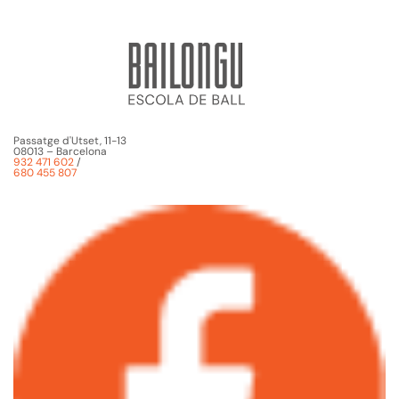
Passatge d'Utset, 11-13
08013 – Barcelona
932 471 602
/
680 455 807