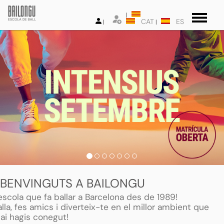
CAT
ES
BENVINGUTS A BAILONGU
'escola que fa ballar a Barcelona des de 1989!
alla, fes amics i diverteix-te en el millor ambient que
ai hagis conegut!