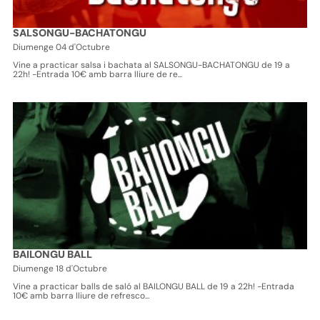
SALSONGU-BACHATONGU
Diumenge 04 d'Octubre
Vine a practicar salsa i bachata al SALSONGU-BACHATONGU de 19 a
22h! -Entrada 10€ amb barra lliure de re...
BAILONGU BALL
Diumenge 18 d'Octubre
Vine a practicar balls de saló al BAILONGU BALL de 19 a 22h! -Entrada
10€ amb barra lliure de refresco...