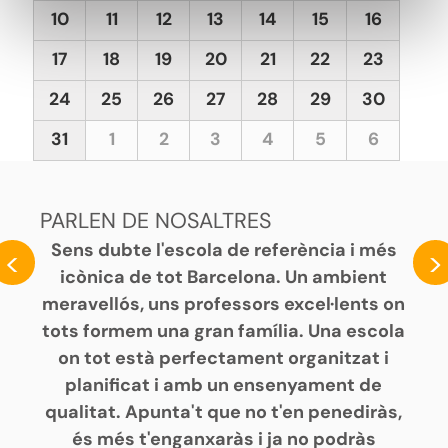
10
11
12
13
14
15
16
17
18
19
20
21
22
23
24
25
26
27
28
29
30
31
1
2
3
4
5
6
PARLEN DE NOSALTRES
Sens dubte l'escola de referència i més
<
>
icònica de tot Barcelona. Un ambient
meravellós, uns professors excel·lents on
tots formem una gran família. Una escola
on tot està perfectament organitzat i
planificat i amb un ensenyament de
qualitat. Apunta't que no t'en penediràs,
és més t'enganxaràs i ja no podràs