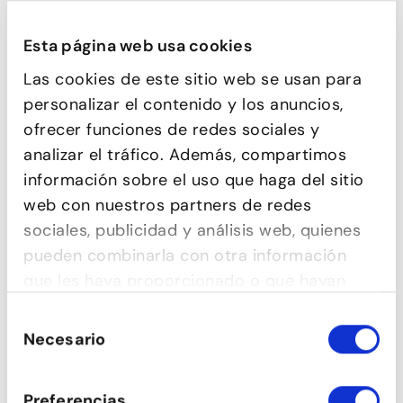
Esta página web usa cookies
CURSOS 1R TRIMESTRE
Las cookies de este sitio web se usan para
personalizar el contenido y los anuncios,
14
CLASSES GRATUÏTES
ofrecer funciones de redes sociales y
Set
analizar el tráfico. Además, compartimos
2026
información sobre el uso que haga del sitio
25
web con nuestros partners de redes
BALLEM AL CARRER!
Oct
sociales, publicidad y análisis web, quienes
2026
pueden combinarla con otra información
VINE A VISITAR-NOS
que les haya proporcionado o que hayan
recopilado a partir del uso que haya hecho
Selección
de sus servicios.
Necesario
de
consentimiento
Preferencias