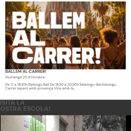
BALLEM AL CARRER!
Diumenge 25 d'Octubre
De 17 a 18:30h Bailongu Ball De 18:30 a 20:30h Salsongu-Bachatongu
Carrer lepant amb provença Vine amb la...
ISITA LA
OSTRA ESCOLA!