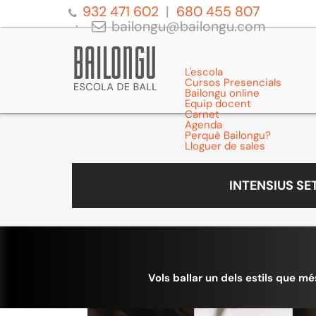
932 471 602
680 455 807
bailongu@bailongu.com
L'escola
Cursos Presencials
Bailongu online
Equip docent
Carnet
Agenda
Perquè Bailongu?
Lloguer de sales
INTENSIUS S
Vols ballar un dels estils que mé