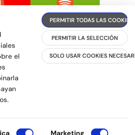
PERMITIR TODAS LAS COOKIES
l
PERMITIR LA SELECCIÓN
iales
obre el
SOLO USAR COOKIES NECESAR
REGISTRA'T A LA NEWSLETTER
es
inarla
hayan
os.
ica
Marketing