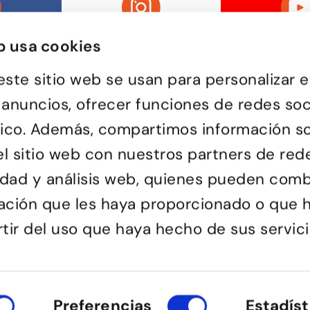
b usa cookies
este sitio web se usan para personalizar e
 anuncios, ofrecer funciones de redes soc
ráfico. Además, compartimos información s
Passatge d'Utset, 11-13
la de ball de Barcelona, on
08013 – Barcelona
 de totes les edats descobreix
l sitio web con nuestros partners de red
932 471 602
/
680 455 807
a ballar i troba en el ball una
o bé i de compartir
cidad y análisis web, quienes pueden comb
ación que les haya proporcionado o que 
rtir del uso que haya hecho de sus servici
Preferencias
Estadíst