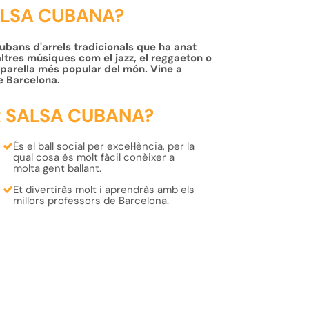
ALSA CUBANA?
cubans d'arrels tradicionals que ha anat
altres músiques com el jazz, el reggaeton o
en parella més popular del món. Vine a
e Barcelona.
R SALSA CUBANA?
És el
ball social
per excel·lència, per la
qual cosa és molt fàcil
conèixer
a
molta
gent
ballant.
Et
divertiràs
molt i
aprendràs
amb els
millors professors
de Barcelona.