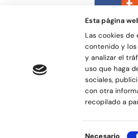
Esta página we
Las cookies de 
contenido y los
y analizar el t
Bailongu és una esco
gent molt diversa i
uso que haga de
el gust per aprendre 
manera de passar-h
sensacions.
sociales, publi
con otra inform
recopilado a pa
© Bailongu 2015.
Avís legal
Selección
Necesario