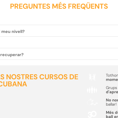
PREGUNTES MÉS FREQÜENTS
l meu nivell?
c recuperar?
ELS NOSTRES CURSOS DE
Tothom
moment
 CUBANA
Grups 
d'apr
No no
ballar!
Més 
ball e