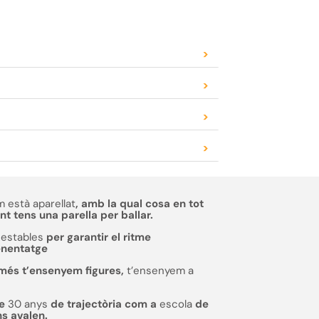
>
>
>
>
 està aparellat
, amb la qual cosa en tot
 tens una parella per ballar.
estables
per garantir el ritme
enentatge
més t’ensenyem figures,
t’ensenyem a
de
30 anys
de trajectòria com a
escola
de
ns avalen.