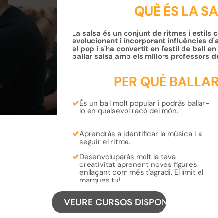
QUÈ ÉS LA S
La salsa és un conjunt de ritmes i estils 
evolucionant i incorporant influències d'
el pop i s'ha convertit en l'estil de ball 
ballar salsa amb els millors professors d
PER QUÈ BALLA
És un ball molt popular i
podràs ballar-
lo
en qualsevol racó del
món
.
Aprendràs a
identificar la música
i
a
seguir el ritme
.
Desenvoluparàs molt la teva
creativitat
aprenent
noves figures
i
enllaçant com més t'agradi
. El límit el
marques tu!
VEURE CURSOS DISPONIBLES