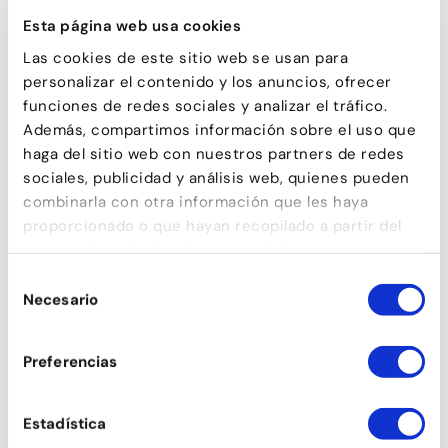
SALSA CUBANA
BALLS DE SALÓ
Esta página web usa cookies
Las cookies de este sitio web se usan para
personalizar el contenido y los anuncios, ofrecer
funciones de redes sociales y analizar el tráfico.
Además, compartimos información sobre el uso que
haga del sitio web con nuestros partners de redes
BACHATA MODERNA
TANGO
sociales, publicidad y análisis web, quienes pueden
combinarla con otra información que les haya
proporcionado o que hayan recopilado a partir del
uso que haya hecho de sus servicios.
‹
›
ELS NOSTRES ALUMNES
Selección
OPINEN
Necesario
de
consentimiento
La millor escola de ball que conec. Bon
Preferencias
profes, bon ambient, classes variades. Ho
recomano.
Estadística