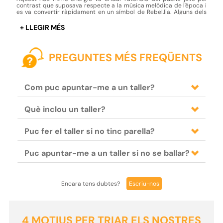
contrast que suposava respecte a la música melòdica de l'època i
es va convertir ràpidament en un símbol de Rebel.lia. Alguns dels
seus cantants més reconeguts són Elvis Presley, Chuck Berry, Bill
Haley, Jerry Lee Lewis, etc. Gaudeix al màxim amb els nostres
cursos de rock&roll a Bracelona.
PREGUNTES MÉS FREQÜENTS
Com puc apuntar-me a un taller?
Què inclou un taller?
Puc fer el taller si no tinc parella?
Puc apuntar-me a un taller si no se ballar?
Encara tens dubtes?
Escriu-nos
4 MOTIUS PER TRIAR ELS NOSTRES