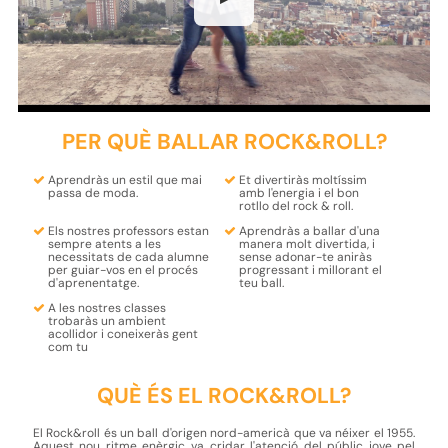
PER QUÈ BALLAR ROCK&ROLL?
Aprendràs un
estil
que mai
Et divertiràs moltíssim
passa de
moda
.
amb
l'energia i el bon
rotllo
del rock & roll.
Els nostres
professors
estan
Aprendràs a ballar d'una
sempre
atents
a les
manera molt divertida
, i
necessitats de cada alumne
sense adonar-te aniràs
per
guiar-vos en el procés
progressant i millorant el
d'aprenentatge
.
teu ball.
A les nostres classes
trobaràs un
ambient
acollidor i coneixeràs gent
com tu
QUÈ ÉS EL ROCK&ROLL?
El Rock&roll és un ball d'origen nord-americà que va néixer el 1955.
Aquest nou ritme enèrgic va cridar l'atenció del públic jove pel