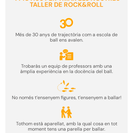
TALLER DE ROCK&ROLL
Més de
30 anys
de trajectòria com a
escola
de
ball ens avalen.
Trobaràs un equip de
professors
amb una
àmplia
experiència
en la
docència
del ball.
No només t’ensenyem figures,
t’ensenyem a ballar!
Tothom està aparellat
, amb la qual cosa en tot
moment tens una parella per ballar.