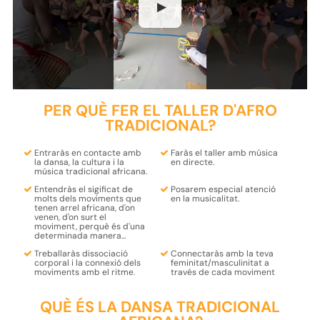
▶
PER QUÈ FER EL TALLER D'AFRO
TRADICIONAL?
Entraràs en contacte amb
Faràs el taller amb
música
la
dansa, la cultura i la
en directe.
música tradicional africana.
Entendràs el
sigificat de
Posarem especial atenció
molts dels moviments que
en la
musicalitat
.
tenen arrel africana
, d'on
venen, d'on surt el
moviment, perquè és d'una
determinada manera...
Treballaràs
dissociació
Connectaràs amb la teva
corporal i la connexió dels
feminitat/masculinitat
a
moviments amb el ritme.
través de cada moviment
QUÈ ÉS LA DANSA TRADICIONAL