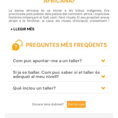
AFRICANA?
La dansa africana es va iniciar a les tribus indígenes. Era
practicada pels pobles dels països del continent africà, i explicava
històries mitjançant el ball, cant i fent rituals. El seu propòsit anava
dirigit a la fertilitat, la caça, els rituals d'iniciació, creixement i
recol·lecció de les collites, per la qual cosa tenia un significat
especial Si t'agraden les danses afro modernes, en aquest taller
aprendràs la seva arrel. El taller es farà amb percussió en directe
que et farà vibrar i connectar en un viatge per les danses
africanes.
PREGUNTES MÉS FREQÜENTS
Com puc apuntar-me a un taller?
Si ja se ballar. Com puc saber si el taller és
adequat al meu nivell?
Què inclou un taller?
Encara tens dubtes?
Escriu-nos