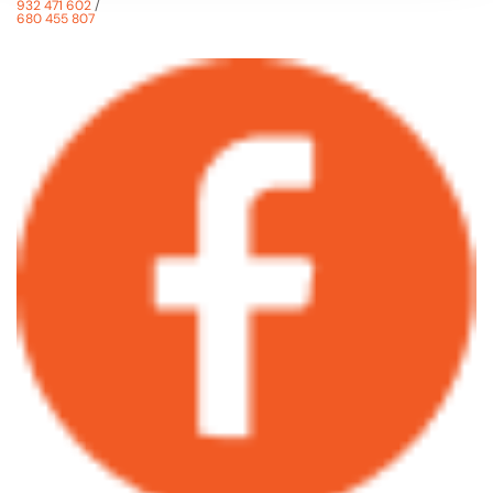
932 471 602
/
680 455 807