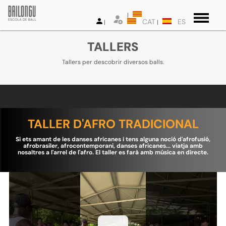
CAT
ES
TALLERS
Tallers per descobrir diversos balls.
TALLER D'AFRO TRADICIONAL
Si ets amant de les danses africanes i tens alguna noció d'afrofusió,
afrobrasiler, afrocontemporani, danses africanes... viatja amb
nosaltres a l'arrel de l'afro. El taller es farà amb música en directe.