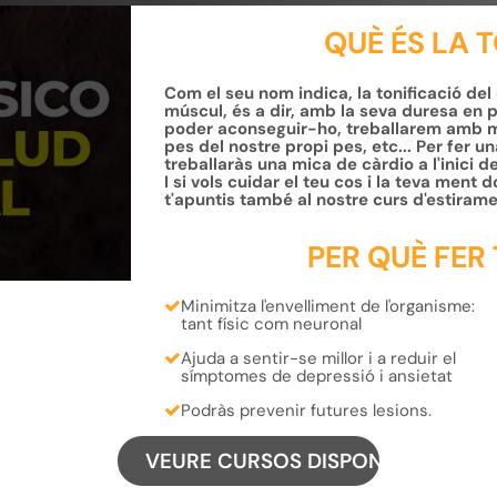
QUÈ ÉS LA 
Com el seu nom indica, la tonificació del
múscul, és a dir, amb la seva duresa en p
poder aconseguir-ho, treballarem amb m
pes del nostre propi pes, etc... Per fer 
treballaràs una mica de càrdio a l'inici de
I si vols cuidar el teu cos i la teva men
t'apuntis també al nostre curs d'estirame
PER QUÈ FER
Minimitza
l'envelliment
de l'organisme:
tant
físic
com
neuronal
Ajuda a sentir-se millor i a
reduir
el
símptomes de
depressió
i
ansietat
Podràs
prevenir futures lesions.
VEURE CURSOS DISPONIBLES