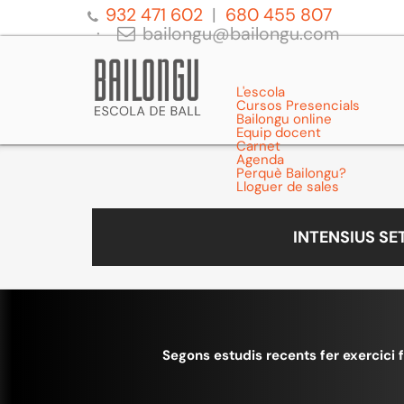
932 471 602
680 455 807
bailongu@bailongu.com
L'escola
Cursos Presencials
Bailongu online
Equip docent
Carnet
Agenda
Perquè Bailongu?
Lloguer de sales
INTENSIUS S
Segons estudis recents fer exercici 