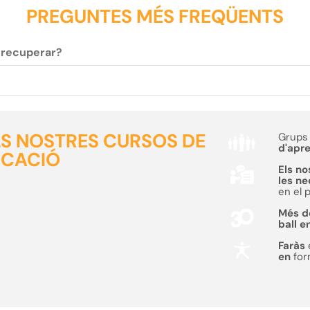
PREGUNTES MÉS FREQÜENTS
c recuperar?
ELS NOSTRES CURSOS DE
Grups 
d'apr
ICACIÓ
Els no
les n
en el 
Més 
ball e
Faràs
en
fo