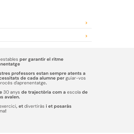
>
>
estables
per garantir el ritme
enentatge
stres professors estan sempre atents a
ecessitats de cada alumne per
guiar-vos
procés d'aprenentatge
.
de
30 anys
de trajectòria com a
escola
de
ns avalen.
exercici
, et
divertiràs
i et posaràs
rma
!