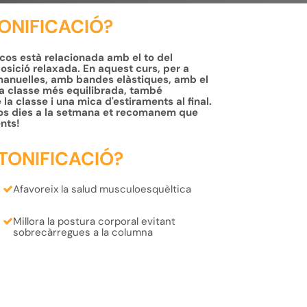
TONIFICACIÓ?
 cos està relacionada amb el to del
osició relaxada. En aquest curs, per a
anuelles, amb bandes elàstiques, amb el
una classe més equilibrada, també
 la classe i una mica d'estiraments al final.
t dos dies a la setmana et recomanem que
nts!
 TONIFICACIÓ?
Afavoreix la
salud musculoesquèltica
Millora la
postura
corporal
evitant
sobrecàrregues
a la columna