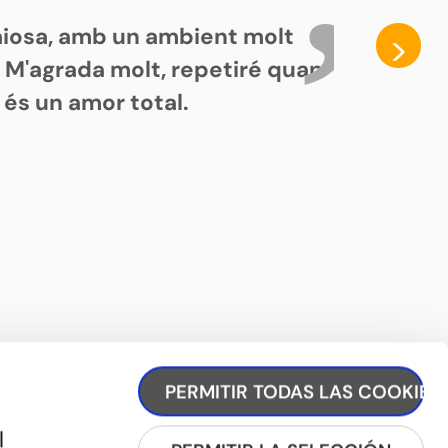
paiosa, amb un ambient molt
>
. M'agrada molt, repetiré quan
 és un amor total.
PERMITIR TODAS LAS COOKIES
l