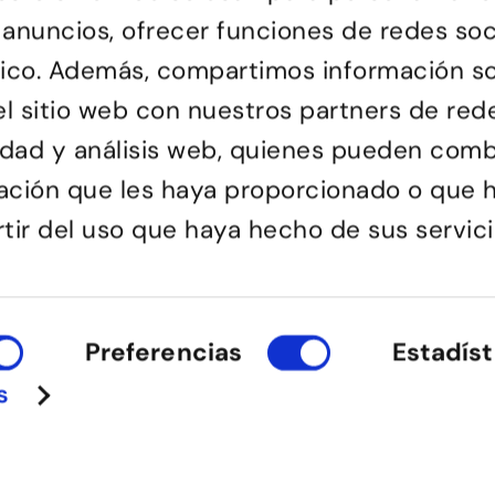
 anuncios, ofrecer funciones de redes soc
ráfico. Además, compartimos información s
l sitio web con nuestros partners de red
Passatge d'Utset, 11-13
la de ball de Barcelona, on
cidad y análisis web, quienes pueden comb
08013 – Barcelona
 de totes les edats descobreix
932 471 602
/
680 455 807
a ballar i troba en el ball una
ación que les haya proporcionado o que 
o bé i de compartir
rtir del uso que haya hecho de sus servici
Preferencias
Estadíst
s