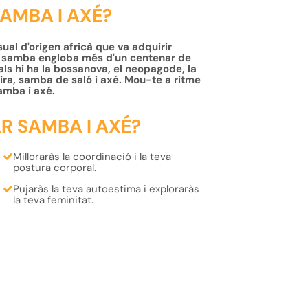
SAMBA I AXÉ?
ual d'origen africà que va adquirir
La samba engloba més d'un centenar de
als hi ha la bossanova, el neopagode, la
ra, samba de saló i axé. Mou-te a ritme
amba i axé.
R SAMBA I AXÉ?
Milloraràs la
coordinació
i la teva
postura
corporal.
Pujaràs la teva
autoestima
i exploraràs
la teva
feminitat
.