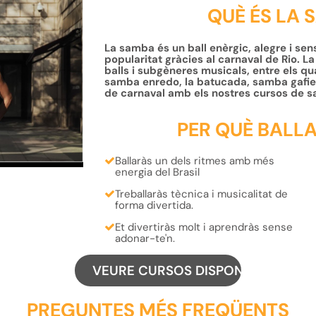
QUÈ ÉS LA 
La samba és un ball enèrgic, alegre i sens
popularitat gràcies al carnaval de Rio. 
balls i subgèneres musicals, entre els qu
samba enredo, la batucada, samba gafiei
de carnaval amb els nostres cursos de s
PER QUÈ BALLA
Ballaràs un dels
ritmes
amb més
energia del
Brasil
Treballaràs
tècnica
i
musicalitat
de
forma divertida.
Et
divertiràs
molt i
aprendràs
sense
adonar-te'n.
VEURE CURSOS DISPONIBLES
PREGUNTES MÉS FREQÜENTS