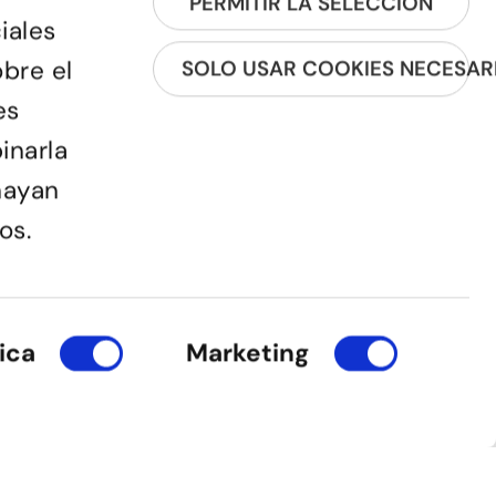
PERMITIR LA SELECCIÓN
iales
obre el
SOLO USAR COOKIES NECESAR
es
inarla
REGISTRA'T A LA NEWSLETTER
hayan
os.
ica
Marketing