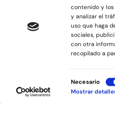
contenido y los
y analizar el t
uso que haga de
Bailongu és una esco
sociales, publi
gent molt diversa i
el gust per aprendre 
con otra inform
manera de passar-h
sensacions.
recopilado a pa
Selección
Necesario
de
© Bailongu 2015.
consentimiento
Mostrar detalle
Avís legal
Política de compres