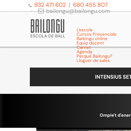
932 471 602
680 455 807
bailongu@bailongu.com
L'escola
Cursos Presencials
Bailongu online
Equip docent
Carnet
Agenda
Perquè Bailongu?
Lloguer de sales
INTENSIUS S
Omple't d'ener