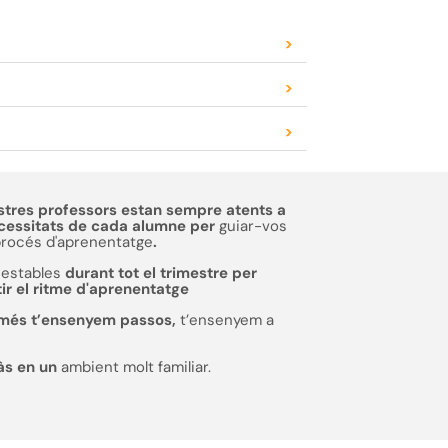
>
>
>
stres professors estan sempre atents a
ecessitats de cada alumne per
guiar-vos
procés d'aprenentatge
.
estables
durant tot el trimestre per
ir el ritme d'aprenentatge
més t’ensenyem passos,
t’ensenyem a
às en un
ambient molt familiar.