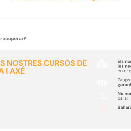
c recuperar?
ELS NOSTRES CURSOS DE
Els no
les n
 I AXÉ
en el 
Grups 
garant
No no
ballar!
Ballar