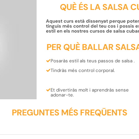
QUÈ ÉS LA SALSA C
Aquest curs està dissenyat perque poten
tinguis més control del teu cos i possis e
estil en els nostres cursos de salsa cuban
PER QUÈ BALLAR SALSA
Posaràs
estil
als teus
passos de salsa
.
Tindràs més
control corporal
.
Et
divertiràs
molt i
aprendràs
sense
adonar-te.
PREGUNTES MÉS FREQÜENTS