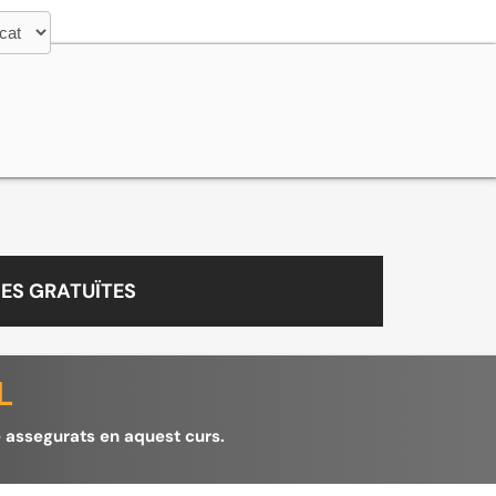
ES GRATUÏTES
L
e assegurats en aquest curs.