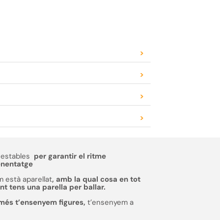
>
>
>
>
estables
per garantir el ritme
enentatge
 està aparellat
, amb la qual cosa en tot
 tens una parella per ballar.
més t’ensenyem figures,
t’ensenyem a