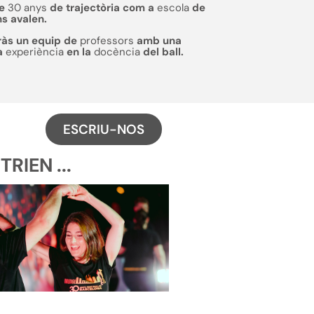
de
30 anys
de trajectòria com a
escola
de
ns avalen.
ràs un equip de
professors
amb una
a
experiència
en la
docència
del ball.
ESCRIU-NOS
IEN ...