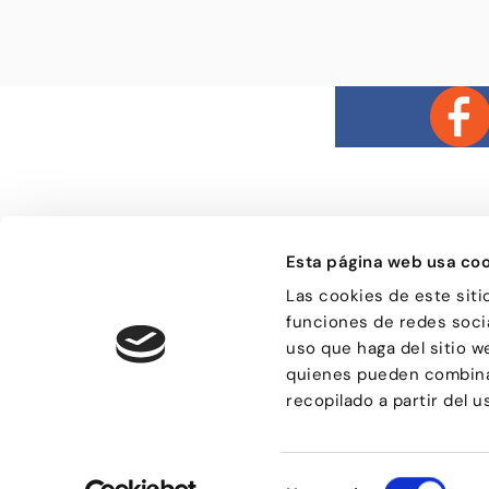
Esta página web usa coo
Las cookies de este siti
Bailongu és una esco
funciones de redes socia
gent molt diversa i
el gust per aprendre 
uso que haga del sitio w
manera de passar-h
quienes pueden combinar
sensacions.
recopilado a partir del 
Selección