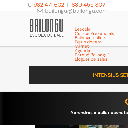
932 471 602
680 455 807
bailongu@bailongu.com
L'escola
Cursos Presencials
Bailongu online
Equip docent
Carnet
Agenda
Perquè Bailongu?
Lloguer de sales
INTENSIUS S
Aprendràs a ballar bachata 