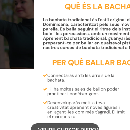
QUÈ ÉS LA BACH
La bachata tradicional és l'estil original
Dominicana, caracteritzat pels seus movi
parella. Es balla seguint el ritme dels in
baix i les percussions, amb un moviment 
Aprenent bachata tradicional, guanyaràs r
preparant-te per ballar en qualsevol pista
nostres cursos de bachata tradicional a 
PER QUÈ BALLAR BA
Connectaràs amb les
arrels de la
bachata.
Hi ha moltes sales de ball on poder
practicar i conèixer gent.
Desenvoluparàs molt la teva
creativitat
aprenent
noves figures
i
enllaçant-les com més t'agradi.
El límit
el marques tu!
VEURE CURSOS DISPONIBLES