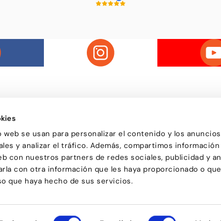
kies
o web se usan para personalizar el contenido y los anuncios
Passatge d'Utset, 11-13
la de ball de Barcelona, on
les y analizar el tráfico. Además, compartimos información
08013 – Barcelona
 de totes les edats descobreix
932 471 602
/
680 455 807
a ballar i troba en el ball una
eb con nuestros partners de redes sociales, publicidad y an
o bé i de compartir
la con otra información que les haya proporcionado o qu
uso que haya hecho de sus servicios.