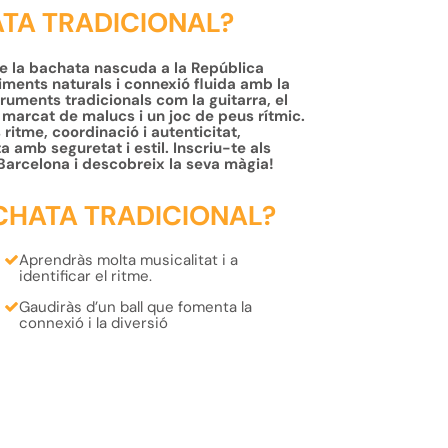
ATA TRADICIONAL?
 de la bachata nascuda a la República
ments naturals i connexió fluida amb la
struments tradicionals com la guitarra, el
marcat de malucs i un joc de peus rítmic.
itme, coordinació i autenticitat,
 amb seguretat i estil. Inscriu-te als
Barcelona i descobreix la seva màgia!
CHATA TRADICIONAL?
Aprendràs molta
musicalitat
i a
identificar el
ritme.
Gaudiràs d’un ball que fomenta la
connexió
i la
diversió