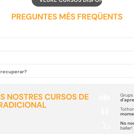
PREGUNTES MÉS FREQÜENTS
c recuperar?
ELS NOSTRES CURSOS DE
Grups 
d'apr
RADICIONAL
Tothom
moment
No no
ballar!