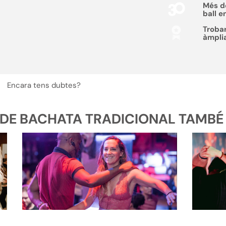
Més 
ball e
Troba
àmpli
Encara tens dubtes?
DE BACHATA TRADICIONAL TAMBÉ TR