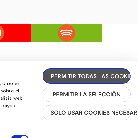
PERMITIR TODAS LAS COOKIES
, ofrecer
 sobre el
REGISTRA'T A LA NEWSLETTER
PERMITIR LA SELECCIÓN
álisis web,
e hayan
SOLO USAR COOKIES NECESAR