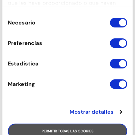
que les haya proporcionado o que hayan
recopilado a partir del uso que haya hecho
Selección
de sus servicios.
Necesario
de
consentimiento
Preferencias
Estadística
Marketing
Mostrar detalles
PERMITIR TODAS LAS COOKIES