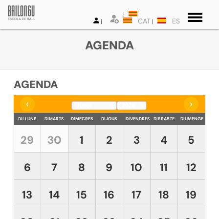
CAT
ES
AGENDA
AGENDA
‹
›
DILLUNS
DIMARTS
DIMECRES
DIJOUS
DIVENDRES
DISSABTE
DIUMENGE
29
30
1
2
3
4
5
6
7
8
9
10
11
12
13
14
15
16
17
18
19