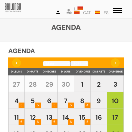
CAT
ES
AGENDA
AGENDA
‹
›
DILLUNS
DIMARTS
DIMECRES
DIJOUS
DIVENDRES
DISSABTE
DIUMENGE
27
28
29
30
1
2
3
4
5
6
7
8
9
10
5
5
5
5
4
11
12
13
14
15
16
17
6
6
6
6
5