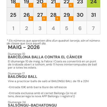
18
19
20
21
22
23
24
7
7
7
7
6
25
26
27
28
29
30
31
8
8
8
7
1
2
3
4
5
6
7
* Els números que apareixen dins d'un quadrat taronja, són el número
de classe que toca aquell dia.
MAIG - 2026
Diumenge 10
BARCELONA BALLA CONTRA EL CÀNCER
El
diumenge 10 de maig
, la
Fabra i Coats
es convertirà en un punt
de trobada obert a tothom, amb
11 hores ininterrompudes de ball
per a totes les edats
.
Diumenge 17
BAILONGU BALL
Vine a practicar balls de saló al BAILONGU BALL de 19 a 22h!
-Entrada 10€ amb barra lliure de refrescos
-Entrada exclusiva amb el carnet Bailongu (si no el
tens, descarrega la nova APP Bailongu i registra't)
Diumenge 24
SALSONGU-BACHATONGU