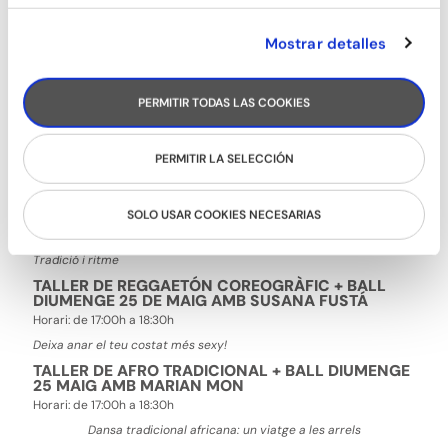
Vine a practicar salsa i bachata al SALSONGU-BACHATONGU de 19
a 22h!
Mostrar detalles
-Entrada 10€ amb barra lliure de refrescos
-Entrada exclusiva amb el carnet Bailongu (si no el tens,
descarrega la nova APP Bailongu i registra't)
PERMITIR TODAS LAS COOKIES
TALLER DE MILONGA I VALS CRIOLLO + BALL
DIUMENGE 25 DE MAIG AMB ANNA MARTIN
Horari:
de 17:00h a 19:00h
PERMITIR LA SELECCIÓN
Argentina més enllà del tango
TALLER DE SALSA CON TIMBA + BALL DIUMENGE
25 DE MAIG AMB IRENE PÁRRAGA I ISMAEL PÉREZ
SOLO USAR COOKIES NECESARIAS
Horari:
de 17:00h a 18:30h
Tradició i ritme
TALLER DE REGGAETÓN COREOGRÀFIC + BALL
DIUMENGE 25 DE MAIG AMB SUSANA FUSTÁ
Horari:
de 17:00h a 18:30h
Deixa anar el teu costat més sexy!
TALLER DE AFRO TRADICIONAL + BALL DIUMENGE
25 MAIG AMB MARIAN MON
Horari:
de 17:00h a 18:30h
Dansa tradicional africana: un viatge a les arrels