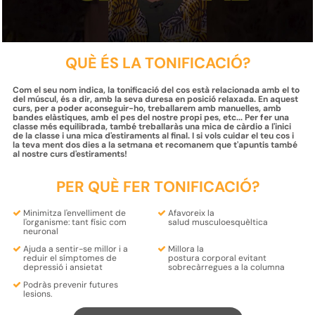
QUÈ ÉS LA TONIFICACIÓ?
Com el seu nom indica, la tonificació del cos està relacionada amb el to
del múscul, és a dir, amb la seva duresa en posició relaxada. En aquest
curs, per a poder aconseguir-ho, treballarem amb manuelles, amb
bandes elàstiques, amb el pes del nostre propi pes, etc... Per fer una
classe més equilibrada, també treballaràs una mica de càrdio a l'inici
de la classe i una mica d'estiraments al final. I si vols cuidar el teu cos i
la teva ment dos dies a la setmana et recomanem que t'apuntis també
al nostre curs d'estiraments!
PER QUÈ FER TONIFICACIÓ?
Minimitza
l'envelliment
de
Afavoreix la
l'organisme: tant
físic
com
salud musculoesquèltica
neuronal
Ajuda a sentir-se millor i a
Millora la
reduir
el símptomes de
postura
corporal
evitant
depressió
i
ansietat
sobrecàrregues
a la columna
Podràs
prevenir futures
lesions.