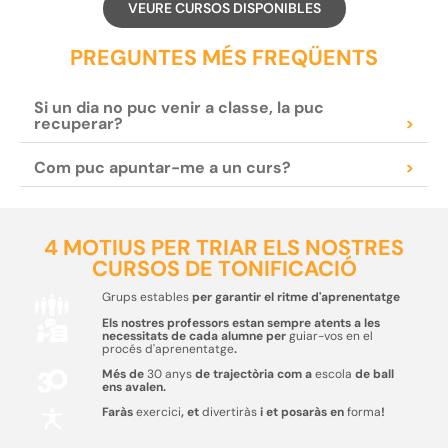
VEURE CURSOS DISPONIBLES
PREGUNTES MÉS FREQÜENTS
Si un dia no puc venir a classe, la puc
recuperar?
>
Com puc apuntar-me a un curs?
>
4 MOTIUS PER TRIAR ELS NOSTRES
CURSOS DE TONIFICACIÓ
Grups estables
per garantir el ritme d'aprenentatge
Els nostres professors estan sempre atents a les
necessitats de cada alumne per
guiar-vos en el
procés d'aprenentatge
.
Més de
30 anys
de trajectòria com a
escola
de ball
ens avalen.
Faràs
exercici
, et
divertiràs
i et posaràs en
forma
!