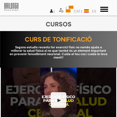
CAT
ES
CURSOS
CURS DE TONIFICACIÓ
Segons estudis recents fer exercici físic no només ajuda a
millorar la salud física si no que també és un element important
en prevenir l'envelliment neuronal. Cuida el teu cos i cuida la teva
ment!!
▶