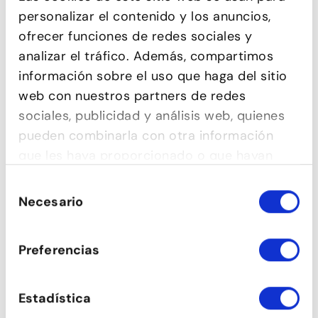
personalizar el contenido y los anuncios,
ofrecer funciones de redes sociales y
analizar el tráfico. Además, compartimos
información sobre el uso que haga del sitio
web con nuestros partners de redes
sociales, publicidad y análisis web, quienes
pueden combinarla con otra información
que les haya proporcionado o que hayan
recopilado a partir del uso que haya hecho
Selección
de sus servicios.
Necesario
de
COMÈDIA MUSICAL
consentimiento
Preferencias
Estadística