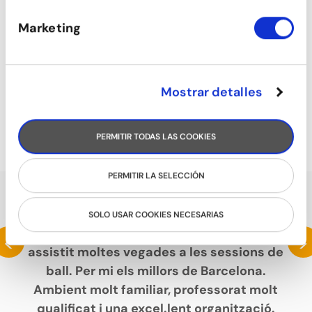
Marketing
Mostrar detalles
BALLFITNESS
PERMITIR TODAS LAS COOKIES
PERMITIR LA SELECCIÓN
PARLEN DE NOSALTRES
SOLO USAR COOKIES NECESARIAS
Fa anys que conec aquesta escola i he
<
>
assistit moltes vegades a les sessions de
ball. Per mi els millors de Barcelona.
Ambient molt familiar, professorat molt
qualificat i una excel.lent organització.