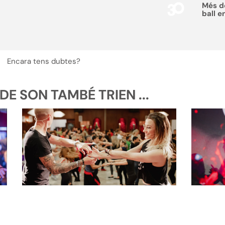
Més 
ball e
Encara tens dubtes?
E SON TAMBÉ TRIEN ...