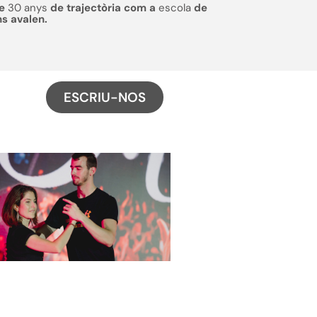
de
30 anys
de trajectòria com a
escola
de
ns avalen.
ESCRIU-NOS