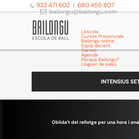
932 471 602
680 455 807
bailongu@bailongu.com
L'escola
Cursos Presencials
Bailongu online
Equip docent
Carnet
Agenda
Perquè Bailongu?
Lloguer de sales
INTENSIUS S
Oblida't del rellotge per una hora i ena