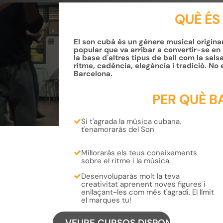
QUÈ ÉS
El son cubà és un gènere musical originari
popular que va arribar a convertir-se en 
la base d'altres tipus de ball com la salsa
ritme, cadència, elegància i tradició. No 
Barcelona.
PER QUÈ B
Si t'agrada la música
cubana
,
t'enamoraràs
del Son
Milloraràs els teus coneixements
sobre el
ritme
i la
música
.
Desenvoluparàs molt la teva
creativitat
aprenent
noves figures
i
enllaçant-les
com més t'agradi.
El límit
el marques tu!
VEURE CURSOS DISPONIBLES