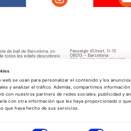
Passatge d'Utset, 11-13
la de ball de Barcelona, on
08013 – Barcelona
 de totes les edats descobreix
932 471 602
/
680 455 807
a ballar i troba en el ball una
o bé i de compartir
kies
o web se usan para personalizar el contenido y los anuncios
les y analizar el tráfico. Además, compartimos información
eb con nuestros partners de redes sociales, publicidad y an
la con otra información que les haya proporcionado o qu
uso que haya hecho de sus servicios.