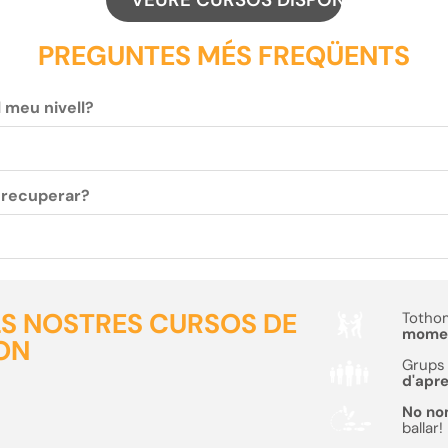
PREGUNTES MÉS FREQÜENTS
l meu nivell?
c recuperar?
ELS NOSTRES CURSOS DE
Tothom
moment
ON
Grups 
d'apr
No no
ballar!