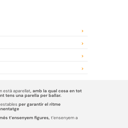
>
>
>
>
 està aparellat
, amb la qual cosa en tot
 tens una parella per ballar.
estables
per garantir el ritme
enentatge
més t’ensenyem figures,
t’ensenyem a