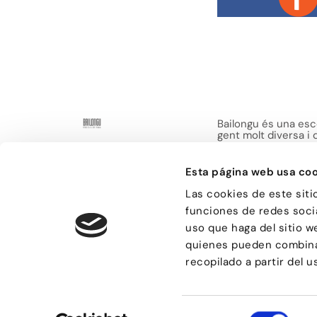
Bailongu és una esco
gent molt diversa i
el gust per aprendre 
manera de passar-h
sensacions.
Esta página web usa coo
Las cookies de este siti
funciones de redes socia
uso que haga del sitio w
quienes pueden combinar
recopilado a partir del 
© Bailongu 2015.
Avís legal
Política de compres
Selección