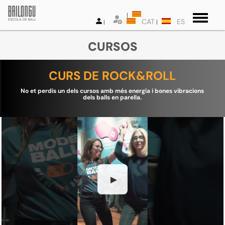
CAT
ES
CURSOS
CURS DE ROCK&ROLL
No et perdis un dels cursos amb més energía i bones vibracions
dels balls en parella.
▶