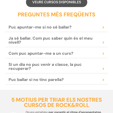
VEURE CURSOS DISPONIBLES
PREGUNTES MÉS FREQÜENTS
Puc apuntar-me si no sé ballar?
>
Ja sé ballar. Com puc saber quin és el meu
nivell?
>
Com puc apuntar-me a un curs?
>
Si un dia no puc venir a classe, la puc
recuperar?
>
Puc ballar si no tinc parella?
>
5 MOTIUS PER TRIAR ELS NOSTRES
CURSOS DE ROCK&ROLL
Grups estables
per garantir el ritme d'aprenentatge.