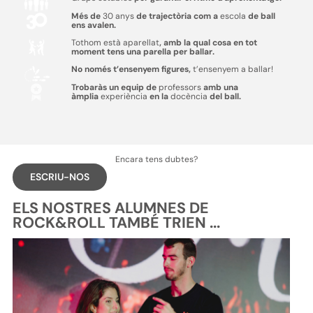
Més de
30 anys
de trajectòria com a
escola
de ball
ens avalen.
Tothom està aparellat
, amb la qual cosa en tot
moment tens una parella per ballar.
No només t’ensenyem figures,
t’ensenyem a ballar!
Trobaràs un equip de
professors
amb una
àmplia
experiència
en la
docència
del ball.
Encara tens dubtes?
ESCRIU-NOS
ELS NOSTRES ALUMNES DE
ROCK&ROLL TAMBÉ TRIEN ...