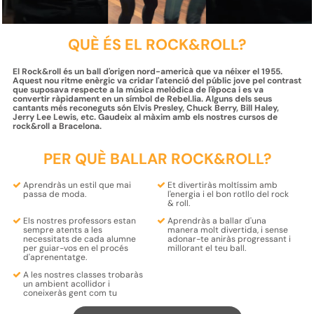
QUÈ ÉS EL ROCK&ROLL?
El Rock&roll és un ball d'origen nord-americà que va néixer el 1955.
Aquest nou ritme enèrgic va cridar l'atenció del públic jove pel contrast
que suposava respecte a la música melòdica de l'època i es va
convertir ràpidament en un símbol de Rebel.lia. Alguns dels seus
cantants més reconeguts són Elvis Presley, Chuck Berry, Bill Haley,
Jerry Lee Lewis, etc. Gaudeix al màxim amb els nostres cursos de
rock&roll a Bracelona.
PER QUÈ BALLAR ROCK&ROLL?
Aprendràs un
estil
que mai
Et divertiràs moltíssim amb
passa de
moda
.
l'energia i el bon rotllo
del rock
& roll.
Els nostres
professors
estan
Aprendràs a ballar d'una
sempre
atents
a les
manera molt divertida
, i sense
necessitats de cada alumne
adonar-te aniràs progressant i
per
guiar-vos en el procés
millorant el teu ball.
d'aprenentatge
.
A les nostres classes trobaràs
un
ambient acollidor i
coneixeràs gent com tu