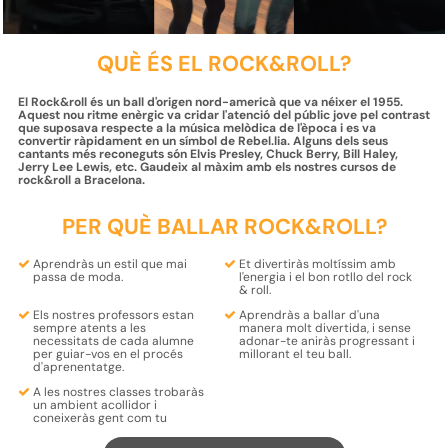
QUÈ ÉS EL ROCK&ROLL?
El Rock&roll és un ball d'origen nord-americà que va néixer el 1955.
Aquest nou ritme enèrgic va cridar l'atenció del públic jove pel contrast
que suposava respecte a la música melòdica de l'època i es va
convertir ràpidament en un símbol de Rebel.lia. Alguns dels seus
cantants més reconeguts són Elvis Presley, Chuck Berry, Bill Haley,
Jerry Lee Lewis, etc. Gaudeix al màxim amb els nostres cursos de
rock&roll a Bracelona.
PER QUÈ BALLAR ROCK&ROLL?
Aprendràs un
estil
que mai
Et divertiràs moltíssim amb
passa de
moda
.
l'energia i el bon rotllo
del rock
& roll.
Els nostres
professors
estan
Aprendràs a ballar d'una
sempre
atents
a les
manera molt divertida
, i sense
necessitats de cada alumne
adonar-te aniràs progressant i
per
guiar-vos en el procés
millorant el teu ball.
d'aprenentatge
.
A les nostres classes trobaràs
un
ambient acollidor i
coneixeràs gent com tu