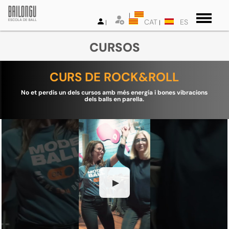
CAT
ES
CURSOS
CURS DE ROCK&ROLL
No et perdis un dels cursos amb més energía i bones vibracions
dels balls en parella.
▶