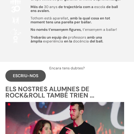
Més de
30 anys
de trajectòria com a
escola
de ball
ens avalen.
Tothom està aparellat
, amb la qual cosa en tot
moment tens una parella per ballar.
No només t’ensenyem figures,
t’ensenyem a ballar!
Trobaràs un equip de
professors
amb una
àmplia
experiència
en la
docència
del ball.
Encara tens dubtes?
ESCRIU-NOS
ELS NOSTRES ALUMNES DE
ROCK&ROLL TAMBÉ TRIEN ...