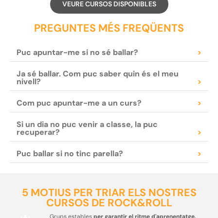
VEURE CURSOS DISPONIBLES
PREGUNTES MÉS FREQÜENTS
Puc apuntar-me si no sé ballar?
>
Ja sé ballar. Com puc saber quin és el meu
nivell?
>
Com puc apuntar-me a un curs?
>
Si un dia no puc venir a classe, la puc
recuperar?
>
Puc ballar si no tinc parella?
>
5 MOTIUS PER TRIAR ELS NOSTRES
CURSOS DE ROCK&ROLL
Grups estables
per garantir el ritme d'aprenentatge.