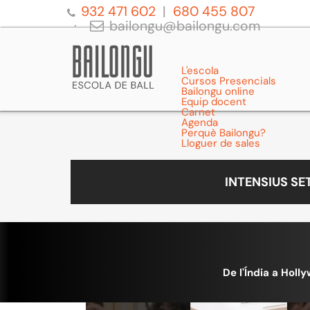
932 471 602
680 455 807
bailongu@bailongu.com
L'escola
Cursos Presencials
Bailongu online
Equip docent
Carnet
Agenda
Perquè Bailongu?
Lloguer de sales
INTENSIUS S
De l'Índia a Holl