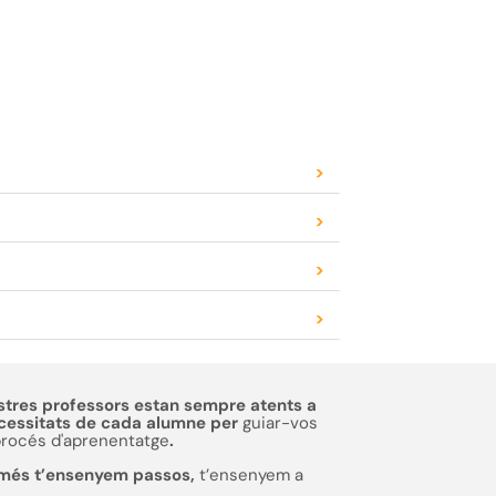
>
>
>
>
stres professors estan sempre atents a
ecessitats de cada alumne per
guiar-vos
procés d'aprenentatge
.
més t’ensenyem passos,
t’ensenyem a