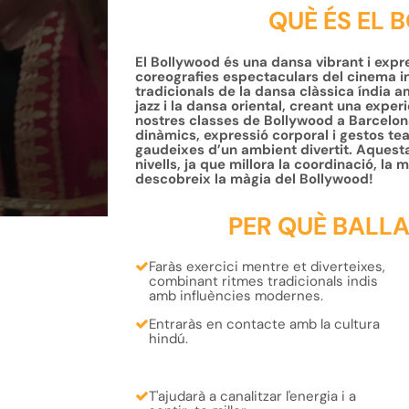
QUÈ ÉS EL
El Bollywood és una dansa vibrant i expres
coreografies espectaculars del cinema i
tradicionals de la dansa clàssica índia
jazz i la dansa oriental, creant una exper
nostres classes de Bollywood a Barcelo
dinàmics, expressió corporal i gestos tea
gaudeixes d’un ambient divertit. Aquesta
nivells, ja que millora la coordinació, la m
descobreix la màgia del Bollywood!
PER QUÈ BALL
Faràs exercici mentre et diverteixes
,
combinant ritmes tradicionals indis
amb influències modernes.
Entraràs en contacte amb la
cultura
hindú
.
T'ajudarà a
canalitzar l'energia
i a