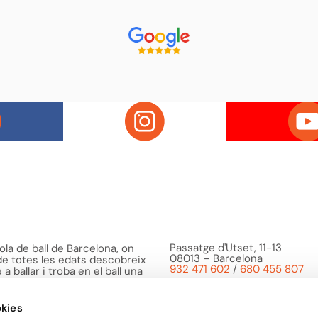
Passatge d'Utset, 11-13
la de ball de Barcelona, on
08013 – Barcelona
 de totes les edats descobreix
932 471 602
/
680 455 807
a ballar i troba en el ball una
o bé i de compartir
kies