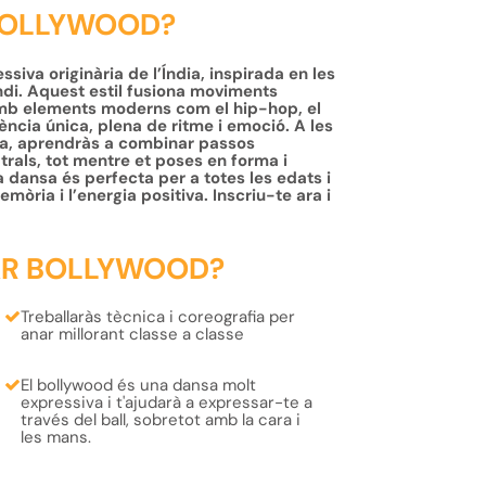
 BOLLYWOOD?
siva originària de l’Índia, inspirada en les
ndi. Aquest estil fusiona moviments
 amb elements moderns com el hip-hop, el
iència única, plena de ritme i emoció. A les
na, aprendràs a combinar passos
trals, tot mentre et poses en forma i
 dansa és perfecta per a totes les edats i
emòria i l’energia positiva. Inscriu-te ara i
AR BOLLYWOOD?
Treballaràs
tècnica
i
coreografia
per
anar millorant classe a classe
El bollywood és una
dansa molt
expressiva
i t'ajudarà a expressar-te a
través del ball, sobretot amb la
cara i
les mans
.