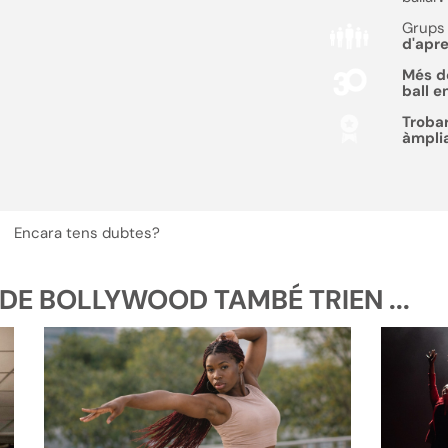
Grups 
d'apr
Més 
ball e
Troba
àmpli
Encara tens dubtes?
DE BOLLYWOOD TAMBÉ TRIEN ...