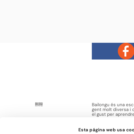
Bailongu és una esco
gent molt diversa i
el gust per aprendre 
manera de passar-h
sensacions.
Esta página web usa coo