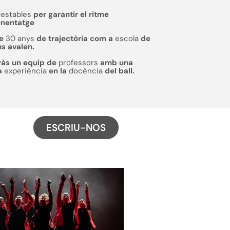
estables
per garantir el ritme
enentatge
de
30 anys
de trajectòria com a
escola
de
ns avalen.
ràs un equip de
professors
amb una
a
experiència
en la
docència
del ball.
ESCRIU-NOS