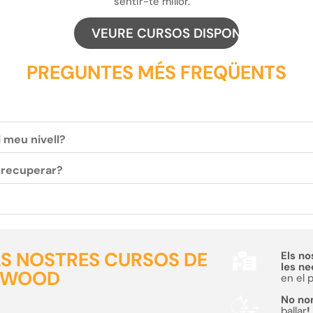
sentir-te millor.
VEURE CURSOS DISPONIBLES
PREGUNTES MÉS FREQÜENTS
l meu nivell?
c recuperar?
ELS NOSTRES CURSOS DE
Els no
les n
YWOOD
en el 
No no
ballar
!