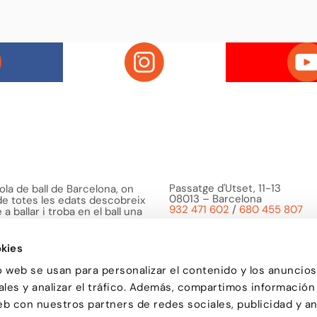
Passatge d'Utset, 11-13
la de ball de Barcelona, on
08013 – Barcelona
 de totes les edats descobreix
932 471 602
/
680 455 807
a ballar i troba en el ball una
o bé i de compartir
kies
o web se usan para personalizar el contenido y los anuncios
les y analizar el tráfico. Además, compartimos información
eb con nuestros partners de redes sociales, publicidad y an