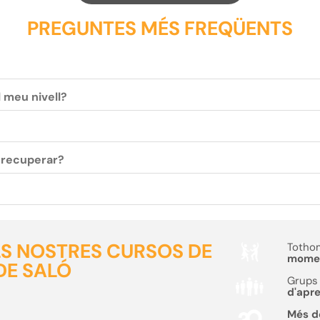
PREGUNTES MÉS FREQÜENTS
l meu nivell?
c recuperar?
ELS NOSTRES CURSOS DE
Tothom
moment
DE SALÓ
Grups 
d'apr
Més 