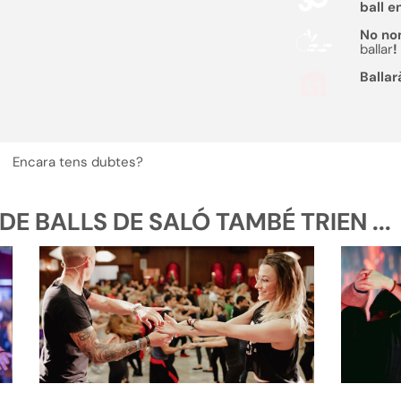
ball e
No no
ballar
!
Ballar
Encara tens dubtes?
E BALLS DE SALÓ TAMBÉ TRIEN ...