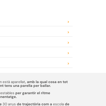
>
>
>
>
>
 està aparellat
, amb la qual cosa en tot
 tens una parella per ballar.
estables
per garantir el ritme
enentatge.
de
30 anys
de trajectòria com a
escola
de