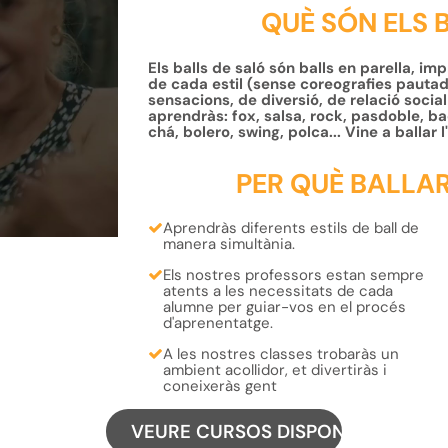
QUÈ SÓN ELS 
Els balls de saló són balls en parella, im
de cada estil (sense coreografies pauta
sensacions, de diversió, de relació social
aprendràs: fox, salsa, rock, pasdoble, b
chá, bolero, swing, polca... Vine a ballar 
PER QUÈ BALLAR
Aprendràs
diferents estils de ball
de
manera simultània.
Els nostres professors estan sempre
atents a les necessitats de cada
alumne per
guiar-vos en el procés
d'aprenentatg
e.
A les nostres classes trobaràs un
ambient acollidor, et divertiràs i
coneixeràs gent
VEURE CURSOS DISPONIBLES