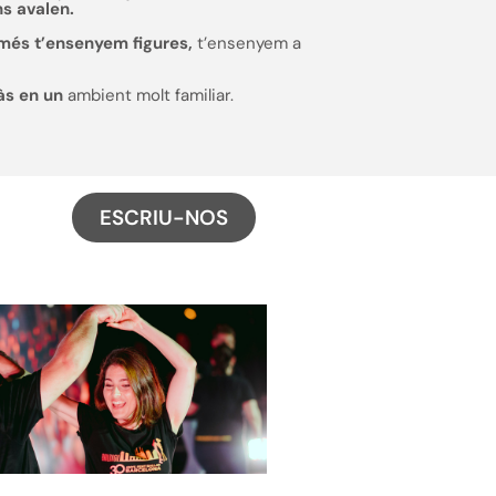
ns avalen.
més t’ensenyem figures,
t’ensenyem a
às en un
ambient molt familiar.
ESCRIU-NOS