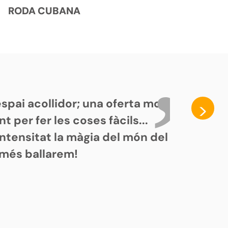
RODA CUBANA
spai acollidor; una oferta molt
>
 per fer les coses fàcils...
 intensitat la màgia del món del
, més ballarem!