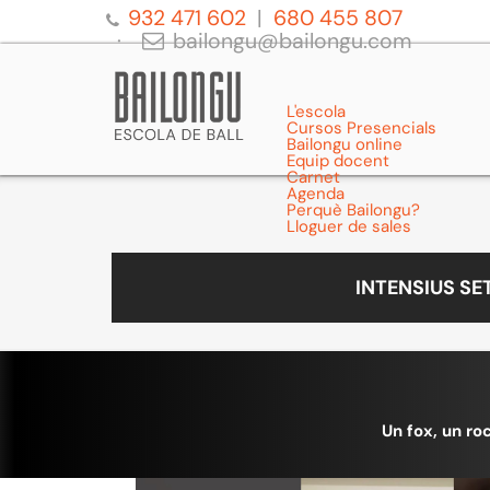
932 471 602
680 455 807
bailongu@bailongu.com
L'escola
Cursos Presencials
Bailongu online
Equip docent
Carnet
Agenda
Perquè Bailongu?
Lloguer de sales
INTENSIUS S
Un fox, un roc