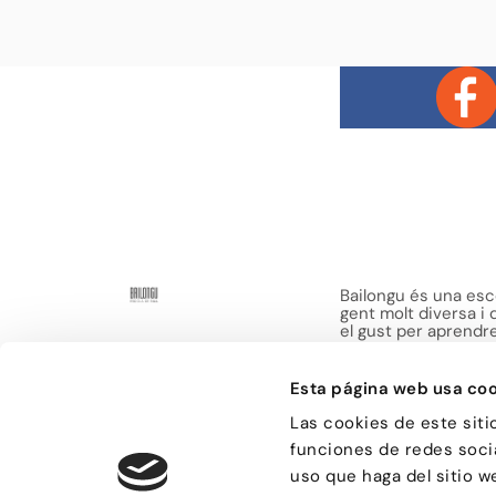
Bailongu és una esco
gent molt diversa i
el gust per aprendre 
manera de passar-h
sensacions.
Esta página web usa coo
Las cookies de este siti
funciones de redes socia
uso que haga del sitio w