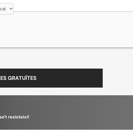
ES GRATUÏTES
e't resisteixi!