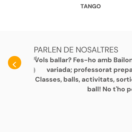
TANGO
PARLEN DE NOSALTRES
Vols ballar? Fes-ho amb Bailon
<
variada; professorat prepar
Classes, balls, activitats, sor
ball! No t'ho 