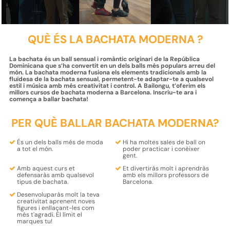
QUÈ ÉS LA BACHATA MODERNA ?
La bachata és un ball sensual i romàntic originari de la República
Dominicana que s’ha convertit en un dels balls més populars arreu del
món. La bachata moderna fusiona els elements tradicionals amb la
fluïdesa de la bachata sensual, permetent-te adaptar-te a qualsevol
estil i música amb més creativitat i control. A Bailongu, t’oferim els
millors cursos de bachata moderna a Barcelona. Inscriu-te ara i
comença a ballar bachata!
PER QUÈ BALLAR BACHATA MODERNA?
És un dels balls
més de moda
Hi ha moltes sales de ball on
a tot el món.
poder
practicar i conèixer
gent.
Amb aquest curs et
Et
divertiràs
molt i
aprendràs
defensaràs amb
qualsevol
amb els
millors professors
de
tipus de bachata.
Barcelona.
Desenvoluparàs molt la teva
creativitat
aprenent
noves
figures
i enllaçant-les com
més t'agradi.
El límit el
marques tu!