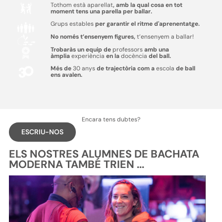
Tothom està aparellat
, amb la qual cosa en tot
moment tens una parella per ballar.
Grups estables
per garantir el ritme d'aprenentatge.
No només t’ensenyem figures,
t’ensenyem a ballar!
Trobaràs un equip de
professors
amb una
àmplia
experiència
en la
docència
del ball.
Més de
30 anys
de trajectòria com a
escola
de ball
ens avalen.
Encara tens dubtes?
ESCRIU-NOS
ELS NOSTRES ALUMNES DE BACHATA
MODERNA TAMBÉ TRIEN ...