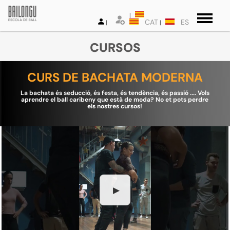
CAT
ES
CURSOS
CURS DE BACHATA MODERNA
La bachata és seducció, és festa, és tendència, és passió .... Vols
aprendre el ball caribeny que està de moda? No et pots perdre
els nostres cursos!
▶