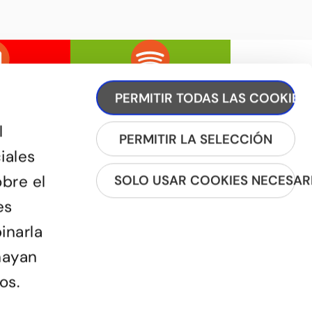
PERMITIR TODAS LAS COOKIES
l
PERMITIR LA SELECCIÓN
iales
obre el
SOLO USAR COOKIES NECESAR
REGISTRA'T A LA NEWSLETTER
es
inarla
hayan
os.