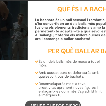
QUÈ ÉS LA BAC
La bachata és un ball sensual i romàntic
s’ha convertit en un dels balls més pop
fusiona els elements tradicionals amb la
permetent-te adaptar-te a qualsevol esti
A Bailongu, t’oferim els millors cursos 
ara i comença a ballar bachata!
PER QUÈ BALLAR 
És un dels balls
més de moda
a tot el
món.
Amb aquest curs et defensaràs amb
qualsevol tipus de bachata.
Desenvoluparàs molt la teva
creativitat
aprenent
noves figures
i
enllaçant-les com més t'agradi.
El límit
el marques tu!
VEURE CURSOS DISPONIBLES