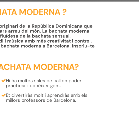
HATA MODERNA ?
 originari de la República Dominicana que
ulars arreu del món. La bachata moderna
 fluïdesa de la bachata sensual,
l i música amb més creativitat i control.
de bachata moderna a Barcelona. Inscriu-te
BACHATA MODERNA?
Hi ha moltes sales de ball on poder
practicar i conèixer gent.
Et
divertiràs
molt i
aprendràs
amb els
millors professors
de Barcelona.