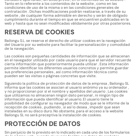
Tanto en lo referente a los contenidos de la website , como en las
condiciones de uso de la misma o en las condiciones generales de
contratación . Dichas modificaciones podrán realizarse, a través de su
website , de cualquier forma admisible en derecho y serán de obligado
cumplimiento durante el tiempo en que se encuentren publicadas en la
web y hasta que no sean modificadas válidamente por otras posteriores.
RESERVA DE COOKIES
Bailongu S.L. se reserva el derecho de utilizar cookies en la navegación
del Usuario por su website para facilitar la personalización y comodidad
de la navegación.
Las cookies son pequeñas cantidades de información que se almacenan
en el navegador utilizado por cada usuario para que el servidor recuerde
cierta información que posteriormente pueda utilizar . Esta información
permite identificar los diferentes usuarios concretos y permite guardar
sus preferencias personales , así como información técnica como
pueden ser las visitas o páginas concretas que visite.
Siguiendo la política de protección de datos de la empresa , Bailongu SL
informa que las cookies se asocian al usuario anónimo ya su ordenador ,
y no proporcionan por sí el nombre y apellidos del usuario . Las cookies
que utilizamos no almacenan ningún dato personal , ni ningún tipo de
información que pueda identificar al usuario. El usuario tiene la
posibilidad de configurar su navegador de modo que se le informe de la
recepción de cookies , pudiendo , si así lo desea , impedir que sean
instaladas en su disco duro. No obstante, para el acceso a la website
Bailongu SL no será preceptiva la instalación de cookies.
PROTECCIÓN DE DATOS
Sin perjuicio de lo previsto en lo indicado en cada uno de los formularios