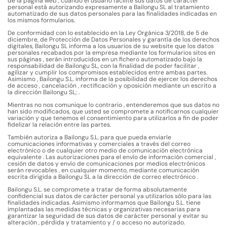
de la página web , cuando el usuario facilite sus datos de carácter
personal está autorizando expresamente a Bailongu SL al tratamiento
automatizado de sus datos personales para las finalidades indicadas en
los mismos formularios.
De conformidad con lo establecido en la Ley Orgánica 3/2018, de 5 de
diciembre, de Protección de Datos Personales y garantía de los derechos
digitales, Bailongu SL informa a los usuarios de su website que los datos
personales recabados por la empresa mediante los formularios sitos en
sus páginas , serán introducidos en un fichero automatizado bajo la
responsabilidad de Bailongu SL, con la finalidad de poder facilitar ,
agilizar y cumplir los compromisos establecidos entre ambas partes.
Asimismo , Bailongu S.L. informa de la posibilidad de ejercer los derechos
de acceso , cancelación , rectificación y oposición mediante un escrito a
la dirección Bailongu SL;
.
Mientras no nos comunique lo contrario , entenderemos que sus datos no
han sido modificados, que usted se compromete a notificarnos cualquier
variación y que tenemos el consentimiento para utilizarlos a fin de poder
fidelizar la relación entre las partes.
También autoriza a Bailongu S.L. para que pueda enviarle
comunicaciones informativas y comerciales a través del correo
electrónico o de cualquier otro medio de comunicación electrónica
equivalente . Las autorizaciones para el envío de información comercial ,
cesión de datos y envío de comunicaciones por medios electrónicos
serán revocables , en cualquier momento, mediante comunicación
escrita dirigida a Bailongu SL a la dirección de correo electrónico
.
Bailongu S.L. se compromete a tratar de forma absolutamente
confidencial sus datos de carácter personal ya utilizarlos sólo para las
finalidades indicadas. Asimismo informamos que Bailongu S.L. tiene
implantadas las medidas técnicas y organizativas necesarias para
garantizar la seguridad de sus datos de carácter personal y evitar su
alteración , pérdida y tratamiento y / o acceso no autorizado.