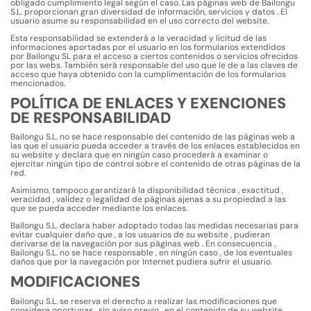
obligado cumplimiento legal según el caso. Las páginas web de Bailongu
S.L. proporcionan gran diversidad de información, servicios y datos . El
usuario asume su responsabilidad en el uso correcto del website.
Esta responsabilidad se extenderá a la veracidad y licitud de las
informaciones aportadas por el usuario en los formularios extendidos
por Bailongu SL para el acceso a ciertos contenidos o servicios ofrecidos
por las webs. También será responsable del uso que le de a las claves de
acceso que haya obtenido con la cumplimentación de los formularios
mencionados.
POLÍTICA DE ENLACES Y EXENCIONES
DE RESPONSABILIDAD
Bailongu S.L. no se hace responsable del contenido de las páginas web a
las que el usuario pueda acceder a través de los enlaces establecidos en
su website y declara que en ningún caso procederá a examinar o
ejercitar ningún tipo de control sobre el contenido de otras páginas de la
red.
Asimismo, tampoco garantizará la disponibilidad técnica , exactitud ,
veracidad , validez o legalidad de páginas ajenas a su propiedad a las
que se pueda acceder mediante los enlaces.
Bailongu S.L. declara haber adoptado todas las medidas necesarias para
evitar cualquier daño que , a los usuarios de su website , pudieran
derivarse de la navegación por sus páginas web . En consecuencia ,
Bailongu S.L. no se hace responsable , en ningún caso , de los eventuales
daños que por la navegación por Internet pudiera sufrir el usuario.
MODIFICACIONES
Bailongu S.L. se reserva el derecho a realizar las modificaciones que
considere oportunas , sin aviso previo , en el contenido de su website .