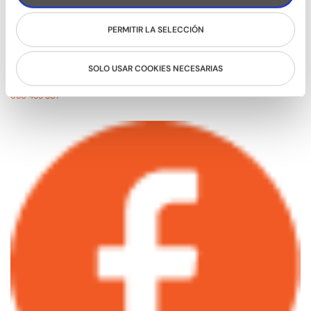
PERMITIR LA SELECCIÓN
SOLO USAR COOKIES NECESARIAS
Passatge d'Utset, 11-13
08013 – Barcelona
932 471 602
/
680 455 807