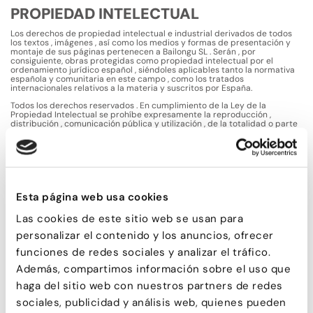
PROPIEDAD INTELECTUAL
Los derechos de propiedad intelectual e industrial derivados de todos
los textos , imágenes , así como los medios y formas de presentación y
montaje de sus páginas pertenecen a Bailongu SL . Serán , por
consiguiente, obras protegidas como propiedad intelectual por el
ordenamiento jurídico español , siéndoles aplicables tanto la normativa
española y comunitaria en este campo , como los tratados
internacionales relativos a la materia y suscritos por España.
Todos los derechos reservados . En cumplimiento de la Ley de la
Propiedad Intelectual se prohíbe expresamente la reproducción ,
distribución , comunicación pública y utilización , de la totalidad o parte
de los contenidos de sus páginas web sin el consentimiento expreso de
Bailongu SL
ACCIONES LEGALES , LEGISLACIÓN
APLICABLE Y JURISDICCIÓN
Esta página web usa cookies
Bailongu S.L. se reserva asimismo la facultad de presentar las acciones
civiles o penales que considere oportunas por la utilización indebida de
sus páginas web y contenidos o por el incumplimiento de las presentes
Las cookies de este sitio web se usan para
condiciones.
personalizar el contenido y los anuncios, ofrecer
Con carácter general , las relaciones con los usuarios , que se deriven de
la prestación de los servicios contenidos en esta página web , están
funciones de redes sociales y analizar el tráfico.
sometidos a la legislación y jurisdicción española.
Además, compartimos información sobre el uso que
Los usuarios de esta página web son conscientes de todo lo expuesto y
haga del sitio web con nuestros partners de redes
lo aceptan voluntariamente.
sociales, publicidad y análisis web, quienes pueden
AUTORIZACIÓN