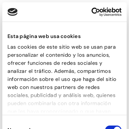
VOLVER A LA AGENDA
Esta página web usa cookies
Las cookies de este sitio web se usan para
personalizar el contenido y los anuncios,
ofrecer funciones de redes sociales y
analizar el tráfico. Además, compartimos
información sobre el uso que haga del sitio
web con nuestros partners de redes
sociales, publicidad y análisis web, quienes
pueden combinarla con otra información
que les haya proporcionado o que hayan
recopilado a partir del uso que haya hecho
Selección
de sus servicios.