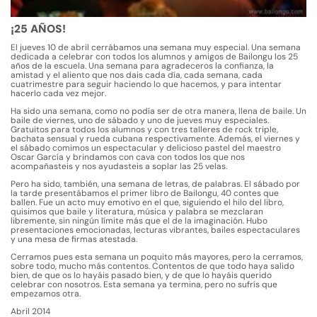
¡25 AÑOS!
El jueves 10 de abril cerrábamos una semana muy especial. Una semana
dedicada a celebrar con todos los alumnos y amigos de Bailongu los 25
años de la escuela. Una semana para agradeceros la confianza, la
amistad y el aliento que nos dais cada día, cada semana, cada
cuatrimestre para seguir haciendo lo que hacemos, y para intentar
hacerlo cada vez mejor.
Ha sido una semana, como no podía ser de otra manera, llena de baile. Un
baile de viernes, uno de sábado y uno de jueves muy especiales.
Gratuitos para todos los alumnos y con tres talleres de rock triple,
bachata sensual y rueda cubana respectivamente. Además, el viernes y
el sábado comimos un espectacular y delicioso pastel del maestro
Oscar García y brindamos con cava con todos los que nos
acompañasteis y nos ayudasteis a soplar las 25 velas.
Pero ha sido, también, una semana de letras, de palabras. El sábado por
la tarde presentábamos el primer libro de Bailongu,
40 contes que
ballen
. Fue un acto muy emotivo en el que, siguiendo el hilo del libro,
quisimos que baile y literatura, música y palabra se mezclaran
libremente, sin ningún límite más que el de la imaginación. Hubo
presentaciones emocionadas, lecturas vibrantes, bailes espectaculares
y una mesa de firmas atestada.
Cerramos pues esta semana un poquito más mayores, pero la cerramos,
sobre todo, mucho más contentos. Contentos de que todo haya salido
bien, de que os lo hayáis pasado bien, y de que lo hayáis querido
celebrar con nosotros. Esta semana ya termina, pero no sufrís que
empezamos otra.
Abril 2014