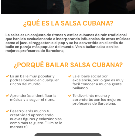
¿QUÉ ES LA SALSA CUBANA?
La salsa es un conjunto de ritmos y estilos cubanos de raíz tradicional
que han ido evolucionando e incorporando influencias de otras músicas
como el jazz, el reggaeton o el pop y se ha convertido en el estilo de
baile en pareja más popular del mundo. Ven a bailar salsa con los
mejores profesores de Barcelona,
¿PORQUÉ BAILAR SALSA CUBANA?
Es un baile muy popular y
Es el
baile social
por
podrás bailarlo
en cualquier
excelencia, por lo que es muy
rincón del
mundo.
fácil
conocer
a mucha
gente
bailando
.
Aprenderás a
identificar la
Te
divertirás
mucho
y
música
y
a seguir el ritmo.
aprenderás
con los
mejores
profesores
de Barcelona.
Desarrollarás mucho tu
creatividad
aprendiendo
nuevas figuras
y enlazándolas
como más te guste
. El límite lo
marcas tú!