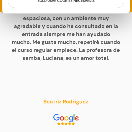
SOLO USAR COOKIES NECESARIAS
Estoy haciendo un intensivo de samba y
<
>
me está encantando. La escuela es
espaciosa, con un ambiente muy
agradable y cuando he consultado en la
entrada siempre me han ayudado
mucho. Me gusta mucho, repetiré cuando
el curso regular empiece. La profesora de
samba, Luciana, es un amor total.
Beatriz Rodríguez