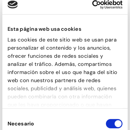
Esta página web usa cookies
SEXY STYLE
Las cookies de este sitio web se usan para
personalizar el contenido y los anuncios,
ofrecer funciones de redes sociales y
analizar el tráfico. Además, compartimos
información sobre el uso que haga del sitio
web con nuestros partners de redes
sociales, publicidad y análisis web, quienes
pueden combinarla con otra información
que les haya proporcionado o que hayan
recopilado a partir del uso que haya hecho
Selección
de sus servicios.
SALSA CUBANA
Necesario
de