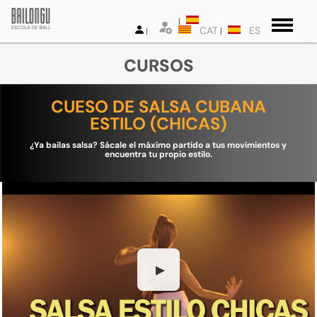
CAT
ES
CURSOS
CUESO DE SALSA CUBANA
ESTILO (CHICAS)
¿Ya bailas salsa? Sácale el máximo partido a tus movimientos y
encuentra tu propio estilo.
▶