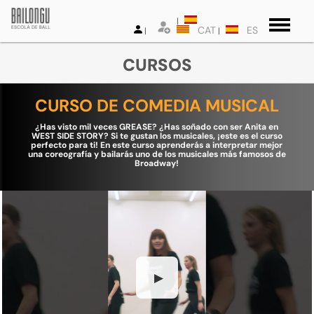
CAT
ES
CURSOS
CURSO DE COMEDIA MUSICAL
¿Has visto mil veces GREASE? ¿Has soñado con ser Anita en
WEST SIDE STORY? Si te gustan los musicales, ¡este es el curso
perfecto para ti! En este curso aprenderás a interpretar mejor
una coreografía y bailarás uno de los musicales más famosos de
Broadway!
▶