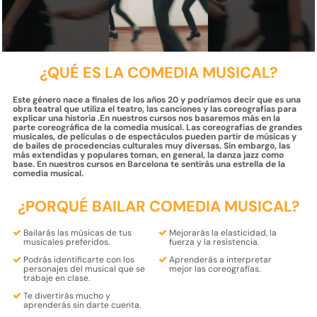
¿QUÉ ES LA COMEDIA MUSICAL?
Este género nace a finales de los años 20 y podríamos decir que es una
obra teatral que utiliza el teatro, las canciones y las coreografías para
explicar una historia .En nuestros cursos nos basaremos más en la
parte coreográfica de la comedia musical. Las coreografías de grandes
musicales, de películas o de espectáculos pueden partir de músicas y
de bailes de procedencias culturales muy diversas. Sin embargo, las
más extendidas y populares toman, en general, la danza jazz como
base. En nuestros cursos en Barcelona te sentirás una estrella de la
comedia musical.
¿PORQUÉ BAILAR COMEDIA MUSICAL?
Bailarás las músicas de tus
Mejorarás la
elasticidad, la
musicales preferidos.
fuerza y la resistencia.
Podrás
identificarte
con los
Aprenderás a interpretar
personajes
del musical que se
mejor las coreografías.
trabaje en clase.
Te divertirás mucho y
aprenderás
sin darte cuenta.