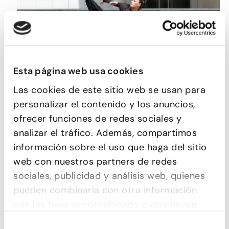
Esta página web usa cookies
Las cookies de este sitio web se usan para
CONTEMPORÁNEO
personalizar el contenido y los anuncios,
ofrecer funciones de redes sociales y
analizar el tráfico. Además, compartimos
información sobre el uso que haga del sitio
web con nuestros partners de redes
sociales, publicidad y análisis web, quienes
pueden combinarla con otra información
que les haya proporcionado o que hayan
recopilado a partir del uso que haya hecho
Selección