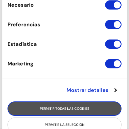
de sus servicios.
Necesario
de
consentimiento
ESTIRAMIENTOS
Preferencias
Estadística
Marketing
Mostrar detalles
BALLFITNESS
PERMITIR TODAS LAS COOKIES
PERMITIR LA SELECCIÓN