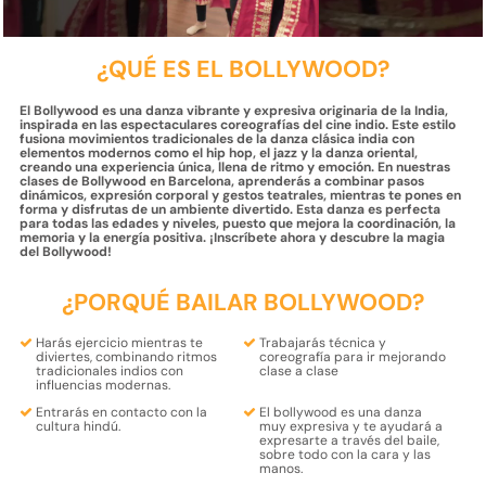
¿QUÉ ES EL BOLLYWOOD?
El Bollywood es una danza vibrante y expresiva originaria de la India,
inspirada en las espectaculares coreografías del cine indio. Este estilo
fusiona movimientos tradicionales de la danza clásica india con
elementos modernos como el hip hop, el jazz y la danza oriental,
creando una experiencia única, llena de ritmo y emoción. En nuestras
clases de Bollywood en Barcelona, ​​aprenderás a combinar pasos
dinámicos, expresión corporal y gestos teatrales, mientras te pones en
forma y disfrutas de un ambiente divertido. Esta danza es perfecta
para todas las edades y niveles, puesto que mejora la coordinación, la
memoria y la energía positiva. ¡Inscríbete ahora y descubre la magia
del Bollywood!
¿PORQUÉ BAILAR BOLLYWOOD?
Harás
ejercicio mientras te
Trabajarás
técnica
y
diviertes
, combinando ritmos
coreografía
para ir mejorando
tradicionales indios con
clase a clase
influencias modernas.
Entrarás en contacto con la
El bollywood es una
danza
cultura hindú.
muy expresiva
y te ayudará a
expresarte a través del baile,
sobre todo con la
cara y las
manos.