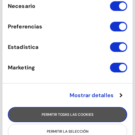
de sus servicios.
Necesario
de
consentimiento
CARIBEÑOS (CHICAS)
Preferencias
Estadística
Marketing
Mostrar detalles
AFROBRASILEÑO
PERMITIR TODAS LAS COOKIES
PERMITIR LA SELECCIÓN