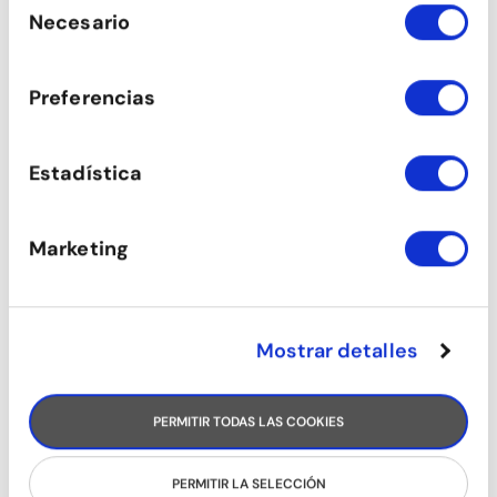
de sus servicios.
Necesario
de
consentimiento
CARIBEÑOS (CHICAS)
Preferencias
Estadística
Marketing
Mostrar detalles
AFROBRASILEÑO
PERMITIR TODAS LAS COOKIES
PERMITIR LA SELECCIÓN