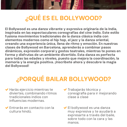
¿QUÉ ES EL BOLLYWOOD?
El Bollywood es una danza vibrante y expresiva originaria de la India,
inspirada en las espectaculares coreografías del cine indio. Este estilo
fusiona movimientos tradicionales de la danza clásica india con
elementos modernos como el hip hop, el jazz y la danza oriental,
creando una experiencia única, llena de ritmo y emoción. En nuestras
clases de Bollywood en Barcelona, ​​aprenderás a combinar pasos
dinámicos, expresión corporal y gestos teatrales, mientras te pones en
forma y disfrutas de un ambiente divertido. Esta danza es perfecta
para todas las edades y niveles, puesto que mejora la coordinación, la
memoria y la energía positiva. ¡Inscríbete ahora y descubre la magia
del Bollywood!
¿PORQUÉ BAILAR BOLLYWOOD?
Harás
ejercicio mientras te
Trabajarás
técnica
y
diviertes
, combinando ritmos
coreografía
para ir mejorando
tradicionales indios con
clase a clase
influencias modernas.
Entrarás en contacto con la
El bollywood es una
danza
cultura hindú.
muy expresiva
y te ayudará a
expresarte a través del baile,
sobre todo con la
cara y las
manos.