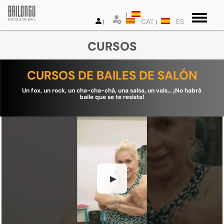
CAT
ES
CURSOS
CURSOS DE BAILES DE SALÓN
Un fox, un rock, un cha-cha-chá, una salsa, un vals… ¡No habrá
baile que se te resista!
▶