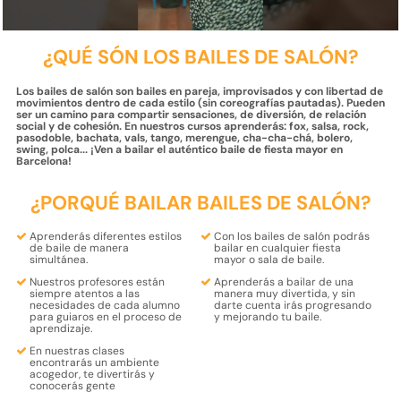
¿QUÉ SÓN LOS BAILES DE SALÓN?
Los bailes de salón son bailes en pareja, improvisados y con libertad de
movimientos dentro de cada estilo (sin coreografías pautadas). Pueden
ser un camino para compartir sensaciones, de diversión, de relación
social y de cohesión. En nuestros cursos aprenderás: fox, salsa, rock,
pasodoble, bachata, vals, tango, merengue, cha-cha-chá, bolero,
swing, polca... ¡Ven a bailar el auténtico baile de fiesta mayor en
Barcelona!
¿PORQUÉ BAILAR BAILES DE SALÓN?
Aprenderás
diferentes estilos
Con los bailes de salón podrás
de baile
de manera
bailar en cualquier
fiesta
simultánea.
mayor
o
sala de baile
.
Nuestros profesores están
Aprenderás a bailar
de una
siempre atentos a las
manera muy
divertida
, y sin
necesidades de cada alumno
darte cuenta irás progresando
para
guiaros en el proceso de
y mejorando tu baile.
aprendizaje
.
En nuestras clases
encontrarás un
ambiente
acogedor, te divertirás y
conocerás gente