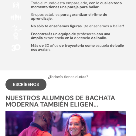
Todo el mundo está emparejado
, con lo cual en todo
momento tienes una pareja para bailar.
Grupos estables
para garantizar el ritmo de
aprendizaje.
No sólo te enseñamos figuras, ¡
te enseñamos a bailar
!
Encontrarás un equipo de
profesores
con una
ámplia
experiencia
en la
docencia
del baile.
Más de
30 años
de trayectoria como
escuela
de baile
nos avalan.
¿Todavía tienes dudas?
ESCRÍBENOS
NUESTROS ALUMNOS DE BACHATA
MODERNA TAMBIÉN ELIGEN...