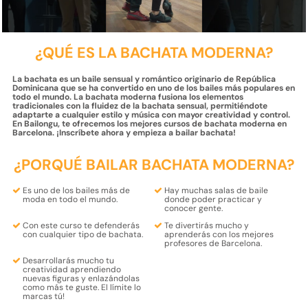
¿QUÉ ES LA BACHATA MODERNA?
La bachata es un baile sensual y romántico originario de República
Dominicana que se ha convertido en uno de los bailes más populares en
todo el mundo. La bachata moderna fusiona los elementos
tradicionales con la fluidez de la bachata sensual, permitiéndote
adaptarte a cualquier estilo y música con mayor creatividad y control.
En Bailongu, te ofrecemos los mejores cursos de bachata moderna en
Barcelona. ¡Inscríbete ahora y empieza a bailar bachata!
¿PORQUÉ BAILAR BACHATA MODERNA?
Es uno de los bailes
más de
Hay muchas salas de baile
moda
en todo el mundo.
donde poder
practicar y
conocer gente.
Con este curso te defenderás
Te
divertirás
mucho y
con
cualquier tipo de bachata
.
aprenderás
con los
mejores
profesores
de Barcelona.
Desarrollarás mucho tu
creatividad
aprendiendo
nuevas figuras
y enlazándolas
como más te guste.
El límite lo
marcas tú!