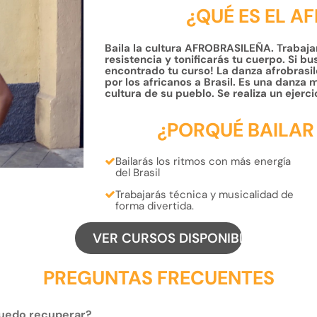
¿QUÉ ES EL A
Baila la cultura AFROBRASILEÑA. Trabajará
resistencia y tonificarás tu cuerpo. Si b
encontrado tu curso! La danza afrobrasil
por los africanos a Brasil. Es una danza m
cultura de su pueblo. Se realiza un ejerci
¿PORQUÉ BAILAR
Bailarás los
ritmos
con más energía
del
Brasil
Trabajarás
técnica
y
musicalidad
de
forma divertida.
VER CURSOS DISPONIBLES
PREGUNTAS FRECUENTES
 puedo recuperar?