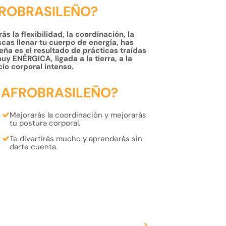
FROBRASILEÑO?
s la flexibilidad, la coordinación, la
uscas llenar tu cuerpo de energía, has
eña es el resultado de prácticas traídas
uy ENÉRGICA, ligada a la tierra, a la
cio corporal intenso.
 AFROBRASILEÑO?
Mejorarás la
coordinación
y mejorarás
tu
postura
corporal.
Te
divertirás
mucho y
aprenderás
sin
darte cuenta.
>