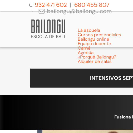
932 471 602
680 455 807
bailongu@bailongu.com
La escuela
Cursos presenciales
Bailongu online
Equipo docente
Carné
Agenda
¿Porqué Bailongu?
Alquiler de salas
INTENSIVOS SE
Fusiona 