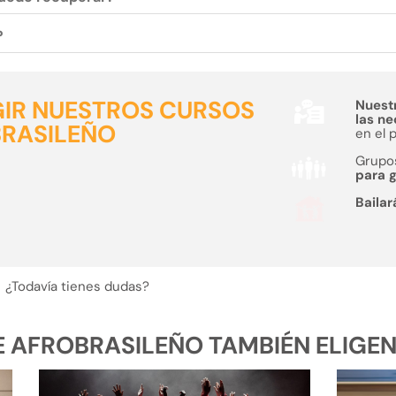
?
GIR NUESTROS CURSOS
Nuest
las n
BRASILEÑO
en el 
Grupo
para g
Bailar
¿Todavía tienes dudas?
AFROBRASILEÑO TAMBIÉN ELIGEN.