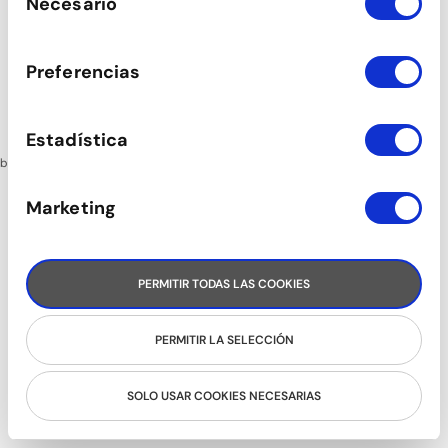
Necesario
de
consentimiento
JUNIO - 2026
Preferencias
Lunes 1
CURSOS DE VERANO
Matrícula abierta el 1 de junio
Estadística
bailongu@bailongu.com
Marketing
PERMITIR TODAS LAS COOKIES
Mostrar detalles
PERMITIR LA SELECCIÓN
SOLO USAR COOKIES NECESARIAS