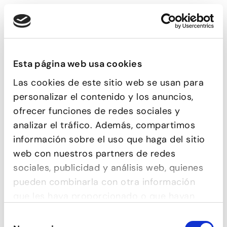
AGENDA
‹
›
LUNES
MARTES
MIÉRCOLES
JUEVES
VIERNES
SÁBADO
DOMINGO
Esta página web usa cookies
1
2
3
4
5
6
7
Las cookies de este sitio web se usan para
8
9
9
9
8
personalizar el contenido y los anuncios,
8
9
10
11
12
13
14
ofrecer funciones de redes sociales y
9
10
10
10
9
analizar el tráfico. Además, compartimos
15
16
17
18
19
20
21
información sobre el uso que haga del sitio
10
10
web con nuestros partners de redes
22
23
24
25
26
27
28
sociales, publicidad y análisis web, quienes
pueden combinarla con otra información
29
30
1
2
3
4
5
que les haya proporcionado o que hayan
recopilado a partir del uso que haya hecho
* Los números que aparecen dentro de un cuadrado naranja, son el
Selección
número de clase que toca ese día.
de sus servicios.