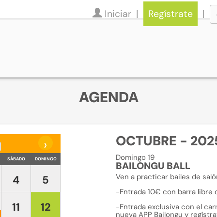
Iniciar
Regístrate
AGENDA
OCTUBRE - 202
›
Domingo 19
SÁBADO
DOMINGO
BAILONGU BALL
Ven a practicar bailes de sa
4
5
-Entrada 10€ con barra libre 
11
12
-Entrada exclusiva con el carn
nueva APP Bailongu y regístra