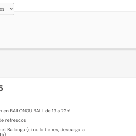
5
lón en BAILONGU BALL de 19 a 22h!
de refrescos
et Bailongu (si no lo tienes, descarga la
te)