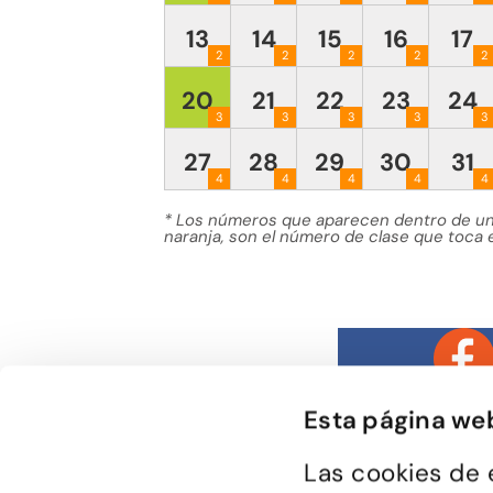
13
14
15
16
17
2
2
2
2
2
20
21
22
23
24
3
3
3
3
3
27
28
29
30
31
4
4
4
4
4
* Los números que aparecen dentro de u
naranja, son el número de clase que toca e
Esta página we
Las cookies de 