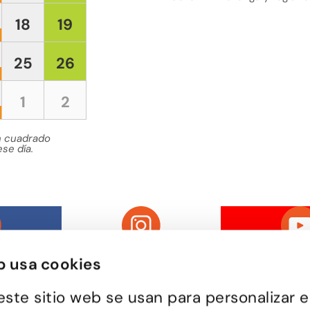
18
19
25
26
1
2
n cuadrado
se día.
b usa cookies
este sitio web se usan para personalizar e