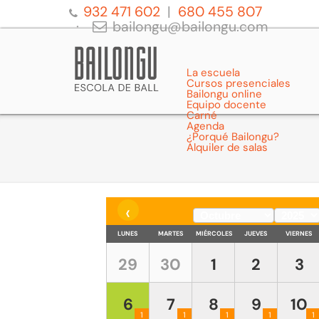
932 471 602
680 455 807
bailongu@bailongu.com
La escuela
Cursos presenciales
Bailongu online
Equipo docente
Carné
Agenda
¿Porqué Bailongu?
Alquiler de salas
‹
LUNES
MARTES
MIÉRCOLES
JUEVES
VIERNES
29
30
1
2
3
6
7
8
9
10
1
1
1
1
1