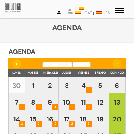
CAT
ES
AGENDA
AGENDA
‹
›
LUNES
MARTES
MIÉRCOLES
JUEVES
VIERNES
SÁBADO
DOMINGO
30
1
2
3
4
5
6
1
7
8
9
10
11
12
13
1
1
1
1
2
14
15
16
17
18
19
20
2
2
2
2
3