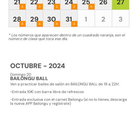
21
22
23
24
25
26
27
3
3
3
3
4
28
29
30
31
1
2
3
4
4
4
4
* Los números que aparecen dentro de un cuadrado naranja, son el
número de clase que toca ese día.
OCTUBRE - 2024
Domingo 20
BAILONGU BALL
Ven a practicar bailes de salón en BAILONGU BALL de 19 a 22h!
-Entrada 10€ con barra libre de refrescos
-Entrada exclusiva con el carnet Bailongu (si no lo tienes, descarga
la nueva APP Bailongu y regístrate)