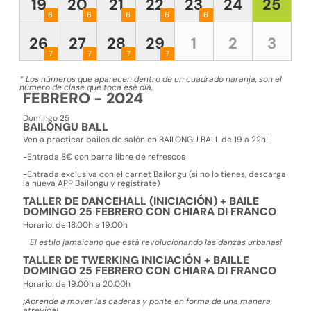
19
20
21
22
23
24
25
6
6
6
6
6
26
27
28
29
1
2
3
7
7
7
7
* Los números que aparecen dentro de un cuadrado naranja, son el
número de clase que toca ese día.
FEBRERO - 2024
Domingo 25
BAILONGU BALL
Ven a practicar bailes de salón en BAILONGU BALL de 19 a 22h!
-Entrada 8€ con barra libre de refrescos
-Entrada exclusiva con el carnet Bailongu (si no lo tienes, descarga
la nueva APP Bailongu y regístrate)
TALLER DE DANCEHALL (INICIACIÓN) + BAILE
DOMINGO 25 FEBRERO CON CHIARA DI FRANCO
Horario:
de 18:00h a 19:00h
El estilo jamaicano que está revolucionando las danzas urbanas!
TALLER DE TWERKING INICIACIÓN + BAILLE
DOMINGO 25 FEBRERO CON CHIARA DI FRANCO
Horario:
de 19:00h a 20:00h
¡Aprende a mover las caderas y ponte en forma de una manera
atrevida!