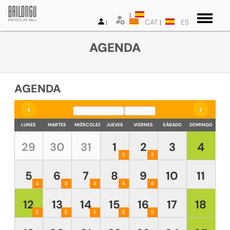
CAT
ES
AGENDA
AGENDA
‹
›
LUNES
MARTES
MIÉRCOLES
JUEVES
VIERNES
SÁBADO
DOMINGO
29
30
31
1
2
3
4
3
3
5
6
7
8
9
10
11
4
4
4
4
4
12
13
14
15
16
17
18
5
5
5
5
5