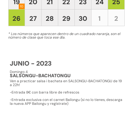
19
20
21
22
23
24
25
10
26
27
28
29
30
1
2
* Los números que aparecen dentro de un cuadrado naranja, son el
número de clase que toca ese día.
JUNIO - 2023
Domingo 4
SALSONGU-BACHATONGU
Ven a practicar salsa i bachata en SALSONGU-BACHATONGU de 19
a 22h!
-Entrada 8€ con barra libre de refrescos
-Entrada exclusiva con el carnet Bailongu (si no lo tienes, descarga
la nueva APP Bailongu y regístrate)