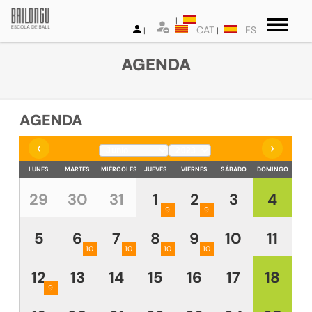
CAT
ES
AGENDA
AGENDA
‹
›
LUNES
MARTES
MIÉRCOLES
JUEVES
VIERNES
SÁBADO
DOMINGO
29
30
31
1
2
3
4
9
9
5
6
7
8
9
10
11
10
10
10
10
12
13
14
15
16
17
18
9