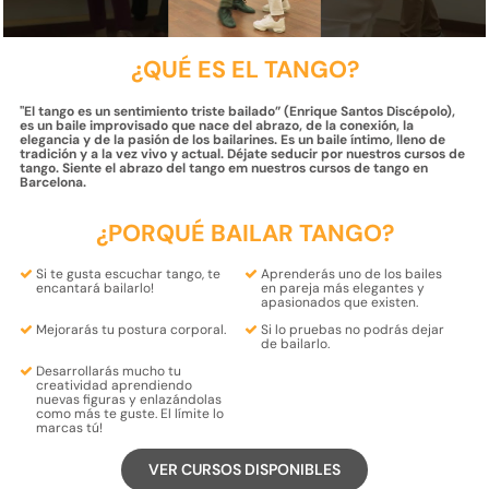
¿QUÉ ES EL TANGO?
''El tango es un sentimiento triste bailado” (Enrique Santos Discépolo),
es un baile improvisado que nace del abrazo, de la conexión, la
elegancia y de la pasión de los bailarines. Es un baile íntimo, lleno de
tradición y a la vez vivo y actual. Déjate seducir por nuestros cursos de
tango. Siente el abrazo del tango em nuestros cursos de tango en
Barcelona.
¿PORQUÉ BAILAR TANGO?
Si te gusta escuchar tango,
te
Aprenderás
uno de los bailes
encantará bailarlo
!
en pareja más elegantes y
apasionados
que existen.
Mejorarás tu
postura corporal
.
Si lo pruebas
no podrás dejar
de bailarlo
.
Desarrollarás mucho tu
creatividad
aprendiendo
nuevas figuras y enlazándolas
como más te guste. El límite lo
marcas tú!
VER CURSOS DISPONIBLES