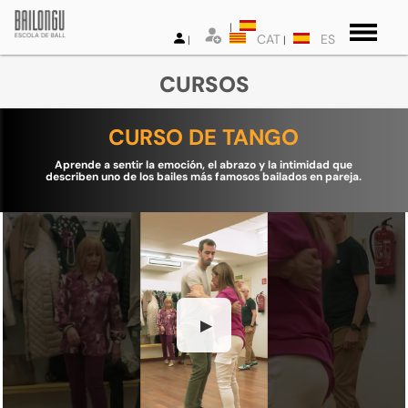
CAT
ES
CURSOS
CURSO DE TANGO
Aprende a sentir la emoción, el abrazo y la intimidad que
describen uno de los bailes más famosos bailados en pareja.
▶