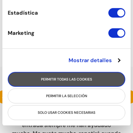
Estadística
Marketing
TONIFICACIÓN
Mostrar detalles
PERMITIR TODAS LAS COOKIES
HABLAN DE NOSOTROS
Estoy haciendo un intensivo de samba y
<
>
PERMITIR LA SELECCIÓN
me está encantando. La escuela es
espaciosa, con un ambiente muy
SOLO USAR COOKIES NECESARIAS
agradable y cuando he consultado en la
entrada siempre me han ayudado