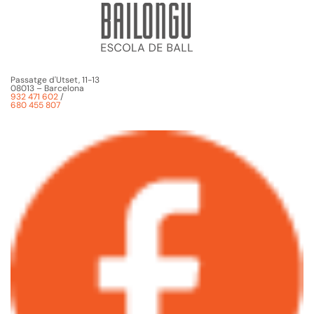
Passatge d'Utset, 11-13
08013 – Barcelona
932 471 602
/
680 455 807