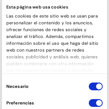
Esta página web usa cookies
Las cookies de este sitio web se usan para
personalizar el contenido y los anuncios,
ofrecer funciones de redes sociales y
analizar el tráfico. Además, compartimos
información sobre el uso que haga del sitio
web con nuestros partners de redes
sociales, publicidad y análisis web, quienes
pueden combinarla con otra información
COMEDIA MUSICAL
que les haya proporcionado o que hayan
recopilado a partir del uso que haya hecho
Selección
de sus servicios.
Necesario
de
consentimiento
Preferencias