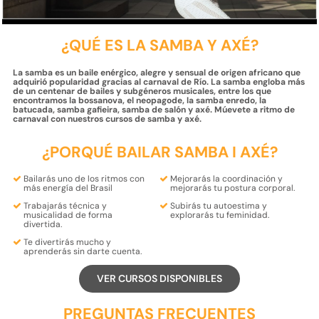
¿QUÉ ES LA SAMBA Y AXÉ?
La samba es un baile enérgico, alegre y sensual de origen africano que
adquirió popularidad gracias al carnaval de Río. La samba engloba más
de un centenar de bailes y subgéneros musicales, entre los que
encontramos la bossanova, el neopagode, la samba enredo, la
batucada, samba gafieira, samba de salón y axé. Múevete a ritmo de
carnaval con nuestros cursos de samba y axé.
¿PORQUÉ BAILAR SAMBA I AXÉ?
Bailarás uno de los
ritmos
con
Mejorarás la
coordinación
y
más energía del
Brasil
mejorarás tu
postura
corporal.
Trabajarás
técnica
y
Subirás tu
autoestima
y
musicalidad
de forma
explorarás tu
feminidad.
divertida.
Te
divertirás
mucho y
aprenderás
sin darte cuenta.
VER CURSOS DISPONIBLES
PREGUNTAS FRECUENTES