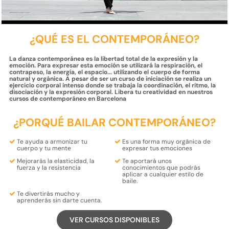
¿QUÉ ES EL CONTEMPORÁNEO?
La danza contemporánea es la libertad total de la expresión y la
emoción. Para expresar esta emoción se utilizará la respiración, el
contrapeso, la energía, el espacio... utilizando el cuerpo de forma
natural y orgánica. A pesar de ser un curso de iniciación se realiza un
ejercicio corporal intenso donde se trabaja la coordinación, el ritmo, la
disociación y la expresión corporal. Libera tu creatividad en nuestros
cursos de contemporáneo en Barcelona
¿PORQUÉ BAILAR CONTEMPORÁNEO?
Te ayuda a
armonizar
tu
Es una forma muy
orgánica
de
cuerpo
y tu
mente
expresar
tus
emociones
Mejorarás la
elasticidad
, la
Te aportará unos
fuerza
y ​​la
resistencia
conocimientos que podrás
aplicar a cualquier estilo de
baile.
Te divertirás mucho y
aprenderás
sin darte cuenta.
VER CURSOS DISPONIBLES