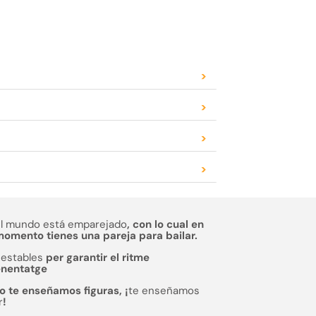
>
>
>
>
el mundo está emparejado
, con lo cual en
omento tienes una pareja para bailar.
estables
per garantir el ritme
enentatge
o te enseñamos figuras, ¡
te enseñamos
r
!