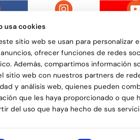
b usa cookies
este sitio web se usan para personalizar e
 anuncios, ofrecer funciones de redes soc
ráfico. Además, compartimos información s
Passatge d'Utset, 11-13
uela de baile de Barcelona,
08013 – Barcelona
versa y de todas las edades
l sitio web con nuestros partners de red
932 471 602
/
680 455 807
or aprender a bailar y
le una forma de pasarlo bien y
ciones.
cidad y análisis web, quienes pueden comb
ación que les haya proporcionado o que 
rtir del uso que haya hecho de sus servici