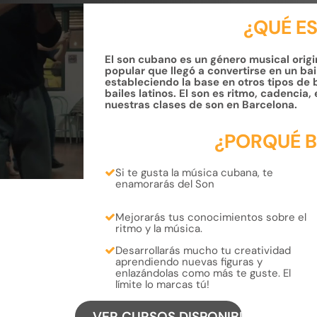
¿QUÉ ES
El son cubano es un género musical origin
popular que llegó a convertirse en un bai
estableciendo la base en otros tipos de 
bailes latinos. El son es ritmo, cadencia,
nuestras clases de son en Barcelona.
¿PORQUÉ B
Si te gusta la música
cubana
, te
enamorarás
del Son
Mejorarás tus conocimientos sobre el
ritmo
y la
música
.
Desarrollarás mucho tu
creatividad
aprendiendo
nuevas figuras
y
enlazándolas
como más te guste.
El
límite lo marcas tú!
VER CURSOS DISPONIBLES