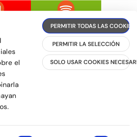
PERMITIR TODAS LAS COOKIES
l
PERMITIR LA SELECCIÓN
iales
obre el
SOLO USAR COOKIES NECESAR
REGÍSTRATE A LA NEWSLETTER
es
inarla
hayan
os.