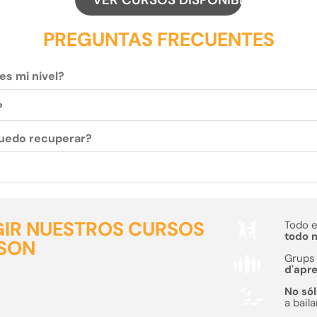
PREGUNTAS FRECUENTES
es mi nivel?
?
 puedo recuperar?
GIR NUESTROS CURSOS
Todo 
todo m
 SON
Grups 
d'apr
No sól
a baila