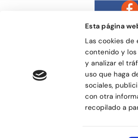
Esta página we
Las cookies de 
contenido y los
y analizar el t
Bailongu és una esc
donde gente muy di
uso que haga de
descubre el gusto p
encuentra en el bai
de compartir sensa
sociales, publi
con otra inform
recopilado a pa
© Bailongu 2015.
Aviso legal
Selección