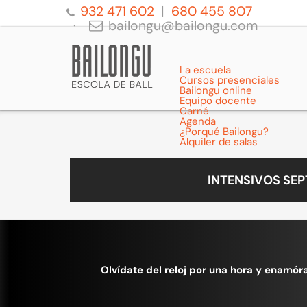
932 471 602
680 455 807
bailongu@bailongu.com
La escuela
Cursos presenciales
Bailongu online
Equipo docente
Carné
Agenda
¿Porqué Bailongu?
Alquiler de salas
INTENSIVOS SE
Olvídate del reloj por una hora y enamóra