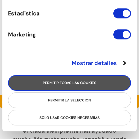
Estadística
Marketing
TONIFICACIÓN
Mostrar detalles
PERMITIR TODAS LAS COOKIES
HABLAN DE NOSOTROS
Estoy haciendo un intensivo de samba y
<
>
PERMITIR LA SELECCIÓN
me está encantando. La escuela es
espaciosa, con un ambiente muy
SOLO USAR COOKIES NECESARIAS
agradable y cuando he consultado en la
entrada siempre me han ayudado