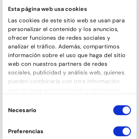
Esta página web usa cookies
Las cookies de este sitio web se usan para
personalizar el contenido y los anuncios,
ofrecer funciones de redes sociales y
analizar el tráfico. Además, compartimos
información sobre el uso que haga del sitio
web con nuestros partners de redes
sociales, publicidad y análisis web, quienes
pueden combinarla con otra información
COMEDIA MUSICAL
que les haya proporcionado o que hayan
recopilado a partir del uso que haya hecho
Selección
de sus servicios.
Necesario
de
consentimiento
Preferencias