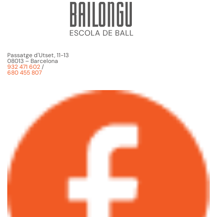
Passatge d'Utset, 11-13
08013 – Barcelona
932 471 602
/
680 455 807