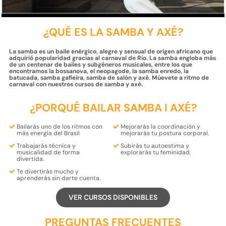
¿QUÉ ES LA SAMBA Y AXÉ?
La samba es un baile enérgico, alegre y sensual de origen africano que
adquirió popularidad gracias al carnaval de Río. La samba engloba más
de un centenar de bailes y subgéneros musicales, entre los que
encontramos la bossanova, el neopagode, la samba enredo, la
batucada, samba gafieira, samba de salón y axé. Múevete a ritmo de
carnaval con nuestros cursos de samba y axé.
¿PORQUÉ BAILAR SAMBA I AXÉ?
Bailarás uno de los
ritmos
con
Mejorarás la
coordinación
y
más energía del
Brasil
mejorarás tu
postura
corporal.
Trabajarás
técnica
y
Subirás tu
autoestima
y
musicalidad
de forma
explorarás tu
feminidad.
divertida.
Te
divertirás
mucho y
aprenderás
sin darte cuenta.
VER CURSOS DISPONIBLES
PREGUNTAS FRECUENTES