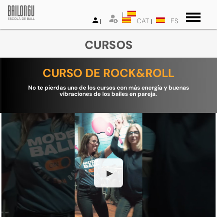
CAT
ES
CURSOS
CURSO DE ROCK&ROLL
No te pierdas uno de los cursos con más energía y buenas
vibraciones de los bailes en pareja.
▶