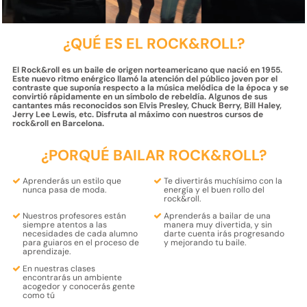
¿QUÉ ES EL ROCK&ROLL?
El Rock&roll es un baile de origen norteamericano que nació en 1955.
Este nuevo ritmo enérgico llamó la atención del público joven por el
contraste que suponía respecto a la música melódica de la época y se
convirtió rápidamente en un símbolo de rebeldía. Algunos de sus
cantantes más reconocidos son Elvis Presley, Chuck Berry, Bill Haley,
Jerry Lee Lewis, etc. Disfruta al máximo con nuestros cursos de
rock&roll en Barcelona.
¿PORQUÉ BAILAR ROCK&ROLL?
Aprenderás un
estilo
que
Te divertirás muchísimo con
la
nunca pasa de
moda
.
energía y el buen rollo
del
rock&roll.
Nuestros
profesores
están
Aprenderás a bailar de una
siempre
atentos
a las
manera muy divertida
, y sin
necesidades de cada alumno
darte cuenta irás progresando
para
guiaros en el proceso de
y mejorando tu baile.
aprendizaje
.
En nuestras clases
encontrarás un
ambiente
acogedor y conocerás gente
como tú