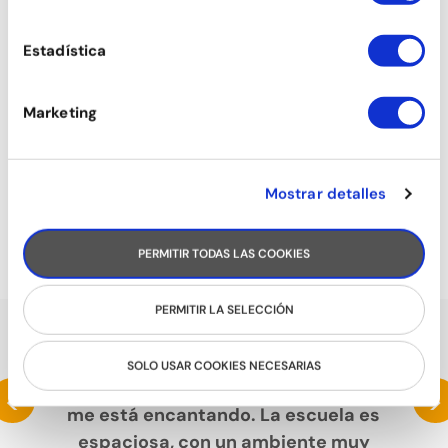
Estadística
Marketing
Mostrar detalles
TONIFICACIÓN
PERMITIR TODAS LAS COOKIES
PERMITIR LA SELECCIÓN
HABLAN DE NOSOTROS
SOLO USAR COOKIES NECESARIAS
Estoy haciendo un intensivo de samba y
<
>
me está encantando. La escuela es
espaciosa, con un ambiente muy