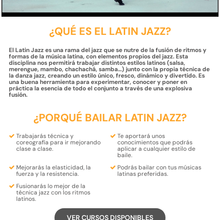
¿QUÉ ES EL LATIN JAZZ?
El Latin Jazz es una rama del jazz que se nutre de la fusión de ritmos y
formas de la música latina, con elementos propios del jazz. Esta
disciplina nos permitirá trabajar distintos estilos latinos (salsa,
merengue, mambo, chachachá, samba…) junto con la propia técnica de
la danza jazz, creando un estilo único, fresco, dinámico y divertido. Es
una buena herramienta para experimentar, conocer y poner en
práctica la esencia de todo el conjunto a través de una explosiva
fusión.
¿PORQUÉ BAILAR LATIN JAZZ?
Trabajarás
técnica y
Te aportará unos
coreografía
para ir mejorando
conocimientos que
podrás
clase a clase.
aplicar a cualquier estilo de
baile
.
Mejorarás la
elasticidad, la
Podrás bailar con tus
músicas
fuerza y la resistencia
.
latinas
preferidas.
Fusionarás lo mejor de la
técnica jazz
con los
ritmos
latinos.
VER CURSOS DISPONIBLES