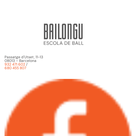
Passatge d'Utset, 11-13
08013 – Barcelona
932 471 602
/
680 455 807