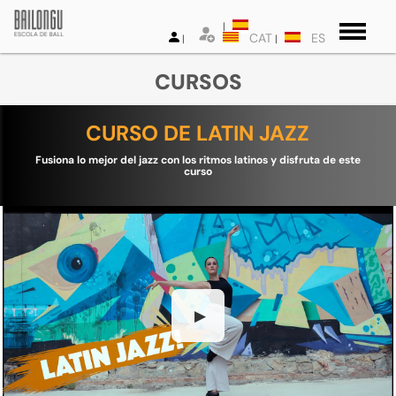
CAT
ES
CURSOS
CURSO DE LATIN JAZZ
Fusiona lo mejor del jazz con los ritmos latinos y disfruta de este
curso
▶