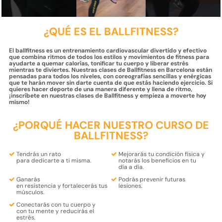
¿QUÉ ES EL BALLFITNESS?
El ballfitness es un entrenamiento cardiovascular divertido y efectivo
que combina ritmos de todos los estilos y movimientos de fitness para
ayudarte a quemar calorías, tonificar tu cuerpo y liberar estrés
mientras te diviertes. Nuestras clases de Ballfitness en Barcelona están
pensadas para todos los niveles, con coreografías sencillas y enérgicas
que te harán mover sin darte cuenta de que estás haciendo ejercicio. Si
quieres hacer deporte de una manera diferente y llena de ritmo,
¡inscríbete en nuestras clases de Ballfitness y empieza a moverte hoy
mismo!
¿PORQUÉ HACER NUESTRO CURSO DE
BALLFITNESS?
Tendrás un rato
Mejorarás tu
condición física
y
para
dedicarte a ti misma
.
notarás los
beneficios
en tu
día a día.
Ganarás
Podrás
prevenir futuras
en
resistencia
y
fortalecerás
tus
lesiones.
músculos.
Conectarás con tu
cuerpo
y
con tu
mente
y reducirás el
estrés.