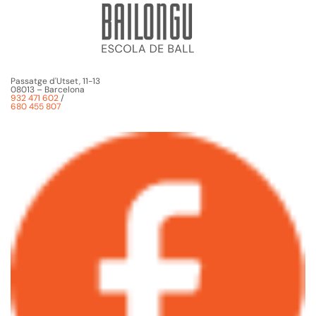
Passatge d'Utset, 11-13
08013 – Barcelona
932 471 602
/
680 455 807