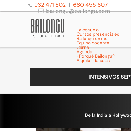
932 471 602
680 455 807
bailongu@bailongu.com
La escuela
Cursos presenciales
Bailongu online
Equipo docente
Carné
Agenda
¿Porqué Bailongu?
Alquiler de salas
INTENSIVOS SE
De la India a Hollywo