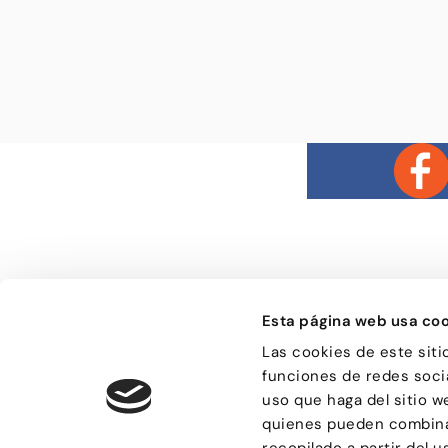
Esta página web usa coo
Bailongu és una esc
Las cookies de este siti
donde gente muy di
funciones de redes socia
descubre el gusto p
encuentra en el bai
uso que haga del sitio w
de compartir sensa
quienes pueden combinar