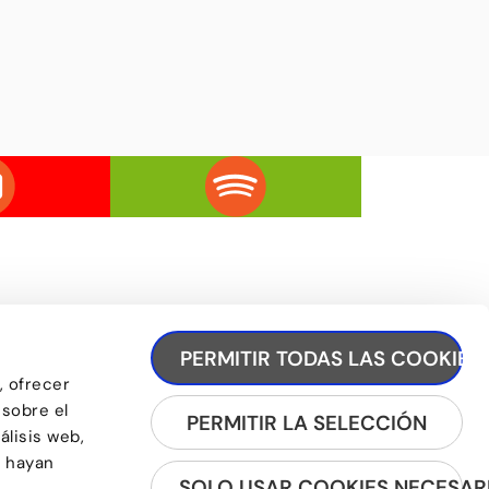
PERMITIR TODAS LAS COOKIES
, ofrecer
REGÍSTRATE A LA NEWSLETTER
 sobre el
PERMITIR LA SELECCIÓN
álisis web,
e hayan
SOLO USAR COOKIES NECESAR