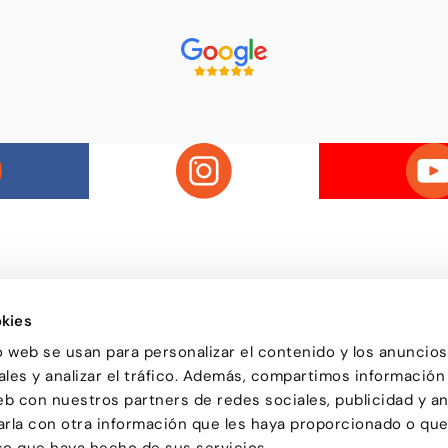
kies
Passatge d'Utset, 11-13
uela de baile de Barcelona,
o web se usan para personalizar el contenido y los anuncios
08013 – Barcelona
versa y de todas las edades
les y analizar el tráfico. Además, compartimos información
932 471 602
/
680 455 807
or aprender a bailar y
le una forma de pasarlo bien y
eb con nuestros partners de redes sociales, publicidad y an
ciones.
la con otra información que les haya proporcionado o qu