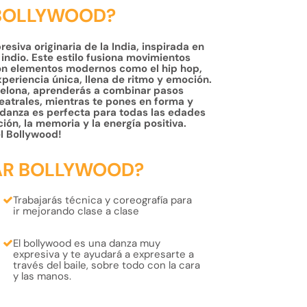
 BOLLYWOOD?
esiva originaria de la India, inspirada en
indio. Este estilo fusiona movimientos
 con elementos modernos como el hip hop,
experiencia única, llena de ritmo y emoción.
elona, ​​aprenderás a combinar pasos
eatrales, mientras te pones en forma y
 danza es perfecta para todas las edades
ión, la memoria y la energía positiva.
l Bollywood!
AR BOLLYWOOD?
Trabajarás
técnica
y
coreografía
para
ir mejorando clase a clase
El bollywood es una
danza muy
expresiva
y te ayudará a expresarte a
través del baile, sobre todo con la
cara
y las manos.