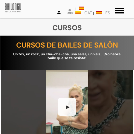
CAT
ES
CURSOS
CURSOS DE BAILES DE SALÓN
Un fox, un rock, un cha-cha-chá, una salsa, un vals… ¡No habrá
baile que se te resista!
▶