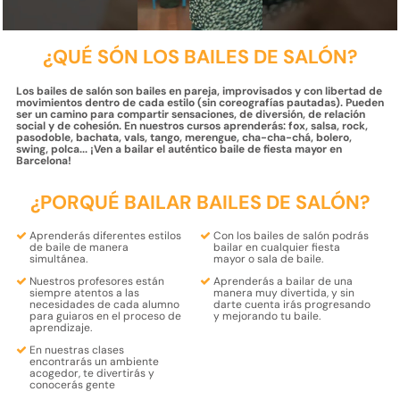
¿QUÉ SÓN LOS BAILES DE SALÓN?
Los bailes de salón son bailes en pareja, improvisados y con libertad de
movimientos dentro de cada estilo (sin coreografías pautadas). Pueden
ser un camino para compartir sensaciones, de diversión, de relación
social y de cohesión. En nuestros cursos aprenderás: fox, salsa, rock,
pasodoble, bachata, vals, tango, merengue, cha-cha-chá, bolero,
swing, polca... ¡Ven a bailar el auténtico baile de fiesta mayor en
Barcelona!
¿PORQUÉ BAILAR BAILES DE SALÓN?
Aprenderás
diferentes estilos
Con los bailes de salón podrás
de baile
de manera
bailar en cualquier
fiesta
simultánea.
mayor
o
sala de baile
.
Nuestros profesores están
Aprenderás a bailar
de una
siempre atentos a las
manera muy
divertida
, y sin
necesidades de cada alumno
darte cuenta irás progresando
para
guiaros en el proceso de
y mejorando tu baile.
aprendizaje
.
En nuestras clases
encontrarás un
ambiente
acogedor, te divertirás y
conocerás gente