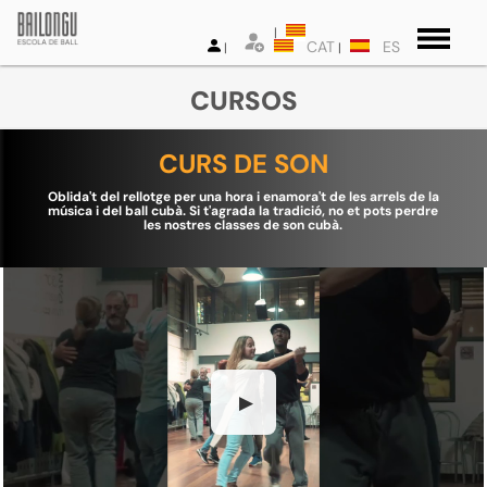
CAT
ES
CURSOS
CURS DE SON
Oblida't del rellotge per una hora i enamora't de les arrels de la
música i del ball cubà. Si t'agrada la tradició, no et pots perdre
les nostres classes de son cubà.
▶