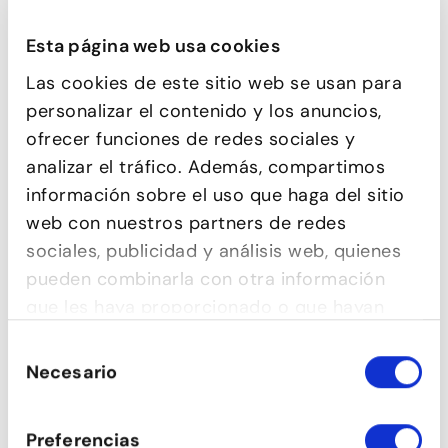
Esta página web usa cookies
ROCK&ROLL
Las cookies de este sitio web se usan para
personalizar el contenido y los anuncios,
ofrecer funciones de redes sociales y
analizar el tráfico. Además, compartimos
información sobre el uso que haga del sitio
web con nuestros partners de redes
sociales, publicidad y análisis web, quienes
pueden combinarla con otra información
que les haya proporcionado o que hayan
recopilado a partir del uso que haya hecho
Selección
de sus servicios.
Necesario
de
consentimiento
RODA CUBANA
Preferencias