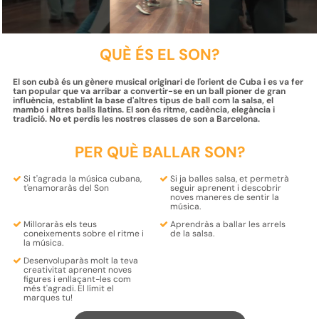
QUÈ ÉS EL SON?
El son cubà és un gènere musical originari de l'orient de Cuba i es va fer
tan popular que va arribar a convertir-se en un ball pioner de gran
influència, establint la base d'altres tipus de ball com la salsa, el
mambo i altres balls llatins. El son és ritme, cadència, elegància i
tradició. No et perdis les nostres classes de son a Barcelona.
PER QUÈ BALLAR SON?
Si t'agrada la música
cubana
,
Si ja balles salsa, et permetrà
t'enamoraràs
del Son
seguir aprenent i descobrir
noves maneres de sentir la
música
.
Milloraràs els teus
Aprendràs a ballar les
arrels
coneixements sobre el
ritme
i
de la
salsa
.
la
música
.
Desenvoluparàs molt la teva
creativitat
aprenent
noves
figures
i
enllaçant-les
com
més t'agradi.
El límit el
marques tu!