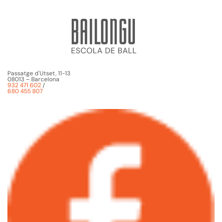
Passatge d'Utset, 11-13
08013 – Barcelona
932 471 602
/
680 455 807