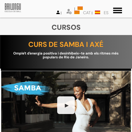
CAT
ES
CURSOS
CURS DE SAMBA I AXÉ
Omple't d'energia positiva i desinhibeix-te amb els ritmes més
populars de Rio de Janeiro.
▶