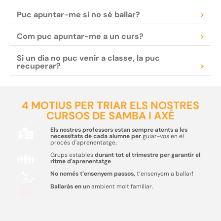
Puc apuntar-me si no sé ballar?
>
Com puc apuntar-me a un curs?
>
Si un dia no puc venir a classe, la puc
recuperar?
>
4 MOTIUS PER TRIAR ELS NOSTRES
CURSOS DE SAMBA I AXÉ
Els nostres professors estan sempre atents a les
necessitats de cada alumne per
guiar-vos en el
procés d'aprenentatge
.
Grups estables
durant tot el trimestre per garantir el
ritme d'aprenentatge
No només t’ensenyem passos,
t’ensenyem a ballar!
Ballaràs en un
ambient molt familiar.