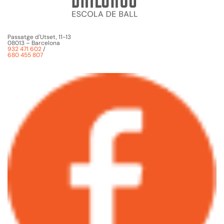
Passatge d'Utset, 11-13
08013 – Barcelona
932 471 602
/
680 455 807