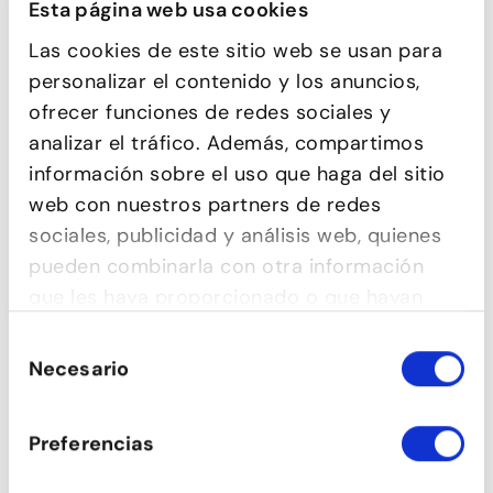
Esta página web usa cookies
Las cookies de este sitio web se usan para
personalizar el contenido y los anuncios,
ofrecer funciones de redes sociales y
analizar el tráfico. Además, compartimos
información sobre el uso que haga del sitio
web con nuestros partners de redes
sociales, publicidad y análisis web, quienes
pueden combinarla con otra información
COMÈDIA MUSICAL
que les haya proporcionado o que hayan
recopilado a partir del uso que haya hecho
Selección
de sus servicios.
Necesario
de
consentimiento
Preferencias