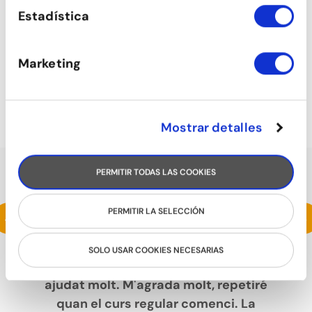
Estadística
Marketing
TONIFICACIÓ
Mostrar detalles
PERMITIR TODAS LAS COOKIES
PARLEN DE NOSALTRES
Estic fent un intensiu de samba i m'està
<
>
PERMITIR LA SELECCIÓN
encantant. L'escola és espaiosa, amb un
ambient molt agradable i quan he
SOLO USAR COOKIES NECESARIAS
consultat a l'entrada sempre m'hi han
ajudat molt. M'agrada molt, repetiré
quan el curs regular comenci. La