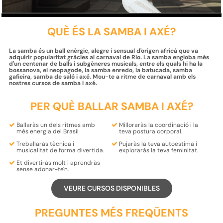
QUÈ ÉS LA SAMBA I AXÉ?
La samba és un ball enèrgic, alegre i sensual d'origen africà que va
adquirir popularitat gràcies al carnaval de Rio. La samba engloba més
d'un centenar de balls i subgèneres musicals, entre els quals hi ha la
bossanova, el neopagode, la samba enredo, la batucada, samba
gafieira, samba de saló i axé. Mou-te a ritme de carnaval amb els
nostres cursos de samba i axé.
PER QUÈ BALLAR SAMBA I AXÉ?
Ballaràs un dels
ritmes
amb
Milloraràs la
coordinació
i la
més energia del
Brasil
teva
postura
corporal.
Treballaràs
tècnica
i
Pujaràs la teva
autoestima
i
musicalitat
de forma divertida.
exploraràs la teva
feminitat
.
Et
divertiràs
molt i
aprendràs
sense adonar-te'n.
VEURE CURSOS DISPONIBLES
PREGUNTES MÉS FREQÜENTS