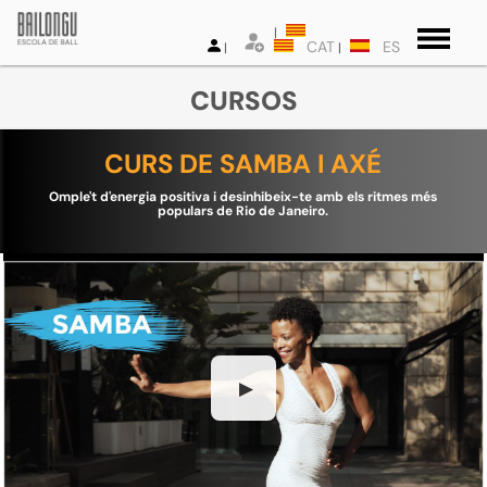
CAT
ES
CURSOS
CURS DE SAMBA I AXÉ
Omple't d'energia positiva i desinhibeix-te amb els ritmes més
populars de Rio de Janeiro.
▶