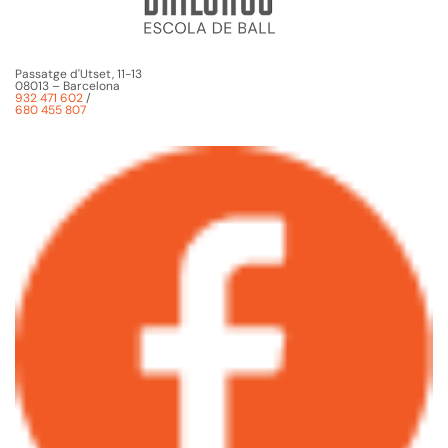
Passatge d'Utset, 11-13
08013 – Barcelona
932 471 602
/
680 455 807