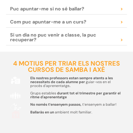
Puc apuntar-me si no sé ballar?
>
Com puc apuntar-me a un curs?
>
Si un dia no puc venir a classe, la puc
recuperar?
>
4 MOTIUS PER TRIAR ELS NOSTRES
CURSOS DE SAMBA I AXÉ
Els nostres professors estan sempre atents a les
necessitats de cada alumne per
guiar-vos en el
procés d'aprenentatge
.
Grups estables
durant tot el trimestre per garantir el
ritme d'aprenentatge
No només t’ensenyem passos,
t’ensenyem a ballar!
Ballaràs en un
ambient molt familiar.