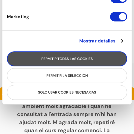
Marketing
TONIFICACIÓ
Mostrar detalles
PERMITIR TODAS LAS COOKIES
PERMITIR LA SELECCIÓN
PARLEN DE NOSALTRES
Estic fent un intensiu de samba i m'està
<
>
SOLO USAR COOKIES NECESARIAS
encantant. L'escola és espaiosa, amb un
ambient molt agradable i quan he
consultat a l'entrada sempre m'hi han
ajudat molt. M'agrada molt, repetiré
quan el curs regular comenci. La