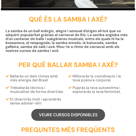
QUÈ ÉS LA SAMBA I AXÉ?
La samba és un ball enèrgic, alegre i sensual d'origen africà que va
adquirir popularitat gràcies al carnaval de Rio. La samba engloba més
d'un centenar de balls i subgèneres musicals, entre els quals hi ha la
bossanova, el neopagode, la samba enredo, la batucada, samba
gafieira, samba de saló i axé. Mou-te a ritme de carnaval amb els
nostres cursos de samba i axé.
PER QUÈ BALLAR SAMBA I AXÉ?
Ballaràs un dels
ritmes
amb
Milloraràs la
coordinació
i la
més energia del
Brasil
teva
postura
corporal.
Treballaràs
tècnica
i
Pujaràs la teva
autoestima
i
musicalitat
de forma divertida.
exploraràs la teva
feminitat
.
Et
divertiràs
molt i
aprendràs
sense adonar-te'n.
VEURE CURSOS DISPONIBLES
PREGUNTES MÉS FREQÜENTS